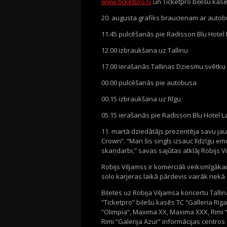
www.ticketpro.lv
un Ticketpro biļešu kasē
20. augusta grafiks braucienam ar autob
11.45 pulcēšanās pie Radisson Blu Hotel L
12.00 izbraukšana uz Tallinu
17.00 ierašanās Tallinas Dziesmu svētku
00.00 pulcēšanās pie autobusa
00.15 izbraukšana uz Rīgu
05.15 ierašanās pie Radisson Blu Hotel La
11. martā dziedātājs prezentēja savu ja
Crown”. “Man šis singls izsauc līdzīgu 
skaņdarbi,” savas sajūtas atklāj Robijs Vi
Robijs Viljamss ir komerciāli veiksmīgāka
solo karjeras laikā pārdevis vairāk nekā
Biļetes uz Robija Viljamsa koncertu Talli
“Ticketpro” biļešu kasēs TC “Galleria Rig
“Olimpia”, Maxima XX, Maxima XXX, Rimi “Va
Rimi “Galerija Azur” informācijas centros 