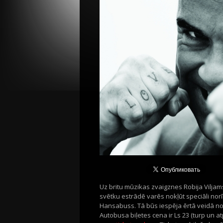
Uz britu mūzikas zvaigznes Robija Viljam
svētku estrādē varēs nokļūt speciāli nor
Hansabuss. Tā būs iespēja ērtā veidā no 
Autobusa biļetes cena ir Ls 23 (turp un a