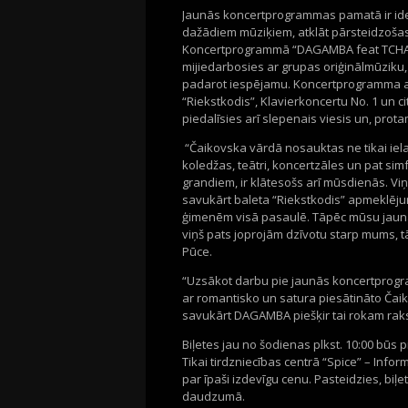
Jaunās koncertprogrammas pamatā ir idej
dažādiem mūziķiem, atklāt pārsteidzošas
Koncertprogrammā “DAGAMBA feat TCHAIK
mijiedarbosies ar grupas oriģinālmūziku
padarot iespējamu. Koncertprogramma ar
“Riekstkodis”, Klavierkoncertu No. 1 un
piedalīsies arī slepenais viesis un, prota
“Čaikovska vārdā nosauktas ne tikai ielas
koledžas, teātri, koncertzāles un pat sim
grandiem, ir klātesošs arī mūsdienās. Vi
savukārt baleta “Riekstkodis” apmeklējum
ģimenēm visā pasaulē. Tāpēc mūsu jaunā 
viņš pats joprojām dzīvotu starp mums, tā
Pūce.
“Uzsākot darbu pie jaunās koncertprogram
ar romantisko un satura piesātināto Čai
savukārt DAGAMBA piešķir tai rokam rakst
Biļetes jau no šodienas plkst. 10:00 būs 
Tikai tirdzniecības centrā “Spice” – Infor
par īpaši izdevīgu cenu. Pasteidzies, bi
daudzumā.