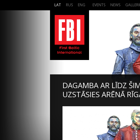
LAT
RUS
ENG
EVENTS
NEWS
GALLERI
DAGAMBA AR LĪDZ ŠI
UZSTĀSIES ARĒNĀ RĪG