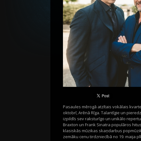
Pasaules mērogā atzītais vokālais kvartets
oktobrī, Arēnā Rīga. Talantīgie un piered
izpildīs sev raksturīgo un unikālo reper
Braxton un Frank Sinatra populāros hitus 
klasiskās mūzikas skaņdarbus popmūzikas 
zemāku cenu tirdzniecībā no 19. maija plks