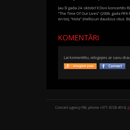
Jau šī gada 24. oktobrī Il Divo koncertēs 
“The Time Of Our Lives” (2006. gada FIFA P
en toi), “Hola” (Hello) un daudzus citus. Bi
KOMENTĀRI
Lai komentētu, ielogojies ar savu drau
Concert agency FBI, phone +371
6728 4516
,
i