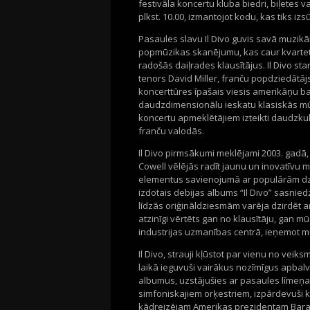
festivāla koncertu kluba biedri, biļetes 
plkst. 10.00, izmantojot kodu, kas tiks izsū
Pasaules slavu Il Divo guvis savā muzik
popmūzikas skanējumu, kas caur kvartet
radošās daiļrades klausītājus. Il Divo st
tenors David Miller, franču popdziedātāj
koncerttūres īpašais viesis amerikāņu ba
daudzdimensionālu ieskatu klasiskās mū
koncertu apmeklētājiem izteikti daudzkul
franču valodās.
Il Divo pirmsākumi meklējami 2003. gadā
Cowell vēlējās radīt jaunu un inovatīvu 
elementus savienojumā ar populārām dzi
izdotais debijas albums “Il Divo” sasnied
līdzās oriģināldziesmām varēja dzirdēt 
atzinīgi vērtēts gan no klausītāju, gan m
industrijas uzmanības centrā, ieņemot mū
Il Divo, strauji kļūstot par vienu no vei
laikā ieguvuši vairākus nozīmīgus apbalv
albumus, uzstājušies ar pasaules līmeņ
simfoniskajiem orķestriem, izpārdevuši k
kādreizējam Amerikas prezidentam Baraka