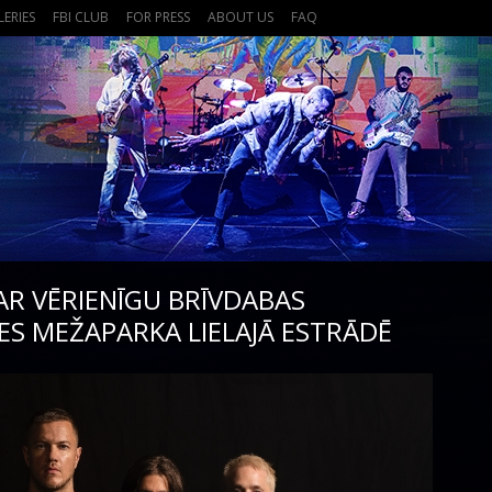
LERIES
FBI CLUB
FOR PRESS
ABOUT US
FAQ
R VĒRIENĪGU BRĪVDABAS
S MEŽAPARKA LIELAJĀ ESTRĀDĒ