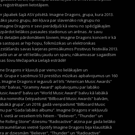
s reģistrētajiem lietotājiem.
 jāpaliek šajā ASV pilsētā. Imagine Dragons, grupa, kura 2013.
āko jauno grupu, ātri kļuva par slavenāko rokgrupu no
Imagine Dragons ir sevi pierādījuši kā vienu no spēcīgākajām
izpārdot lielākos pasaules stadionus un arēnas. Ar savu
īdz detaļām pārdomātiem šoviem, Imagine Dragons koncerti ir kā
a sastopas ar hip-hopu, folkmūzikas un elektronikas
uzstāšanās savas karjeras pirmsākumos Positivus festivāla 2013.
adā un ar ar vēl lielāku jaudu un sparu, nākamvasar sagaidīsim
as šovu Mežaparka Lielajā estrādē!
e Dragons ir kļuvuši par vienu no lielākajām un
ē. Grupa ir saņēmusi 53 prestižus mūzikas apbalvojumus un 160
 Imagine Dragons ir ieguvuši arī trīs “American Music Awards”
wards” balvas, “Grammy Award” apbalvojumu par labāko
Music Award” balvu un “World Music Award” balvu kā labākā
tika nominēta četrpadsmit “Billboard Music Awards” balvām,
labākā grupa”, un 2018. gadā vienpadsmit “Billboard Music
u par “Gada labāko albumu”. Imagine Dragons ir iekļuvuši
. vietā ar veseliem trīs hitiem - "Believer", "Thunder" un
he Rolling Stone” dziesmu “Radioactive” atzina par gada lielāko
 straumēšanas vietnē Spotify Imagine Dragons bija klausītākā
ra ar dziesmām "Believer", "Thunder" un “Radioactive”