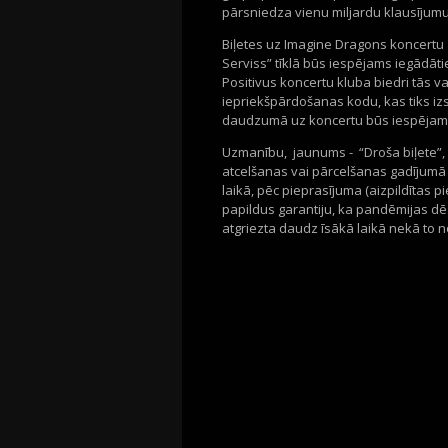
pārsniedza vienu miljardu klausījumu
Biļetes uz Imagine Dragons koncertu 1
Serviss” tīklā būs iespējams iegādāti
Positivus koncertu kluba biedri tās va
iepriekšpārdošanas kodu, kas tiks izsū
daudzumā uz koncertu būs iespējams 
Uzmanību, jaunums - “Droša biļete”,
atcelšanas vai pārcelšanas gadījumā
laikā, pēc pieprasījuma (aizpildītas 
papildus garantiju, ka pandēmijas dēļ
atgriezta daudz īsākā laikā nekā to n