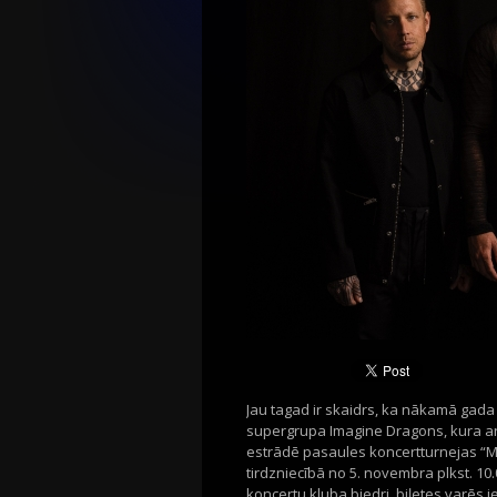
Jau tagad ir skaidrs, ka nākamā gada
supergrupa Imagine Dragons, kura ar v
estrādē pasaules koncertturnejas “M
tirdzniecībā no 5. novembra plkst. 10.0
koncertu kluba biedri, biļetes varēs 