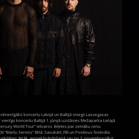
 vērienīgāko koncertu Latvijā un Baltijā sniegs Lasvegasas
ienīgo koncertu Baltijā 1. jūnijā uzstāsies Mežaparka Lielajā
ercury World Tour” ietvaros. Biļetes par zemāku cenu
0 “Biļešu Serviss” tīklā. Savukārt, FBI un Positivus festivāla
iegādāties ātrāk, iepriekšpārdošanā, jau no 3. novembra plkst.