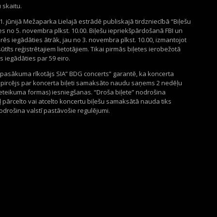
 skaitu.
. jūnijā Mežaparka Lielajā estrādē publiskajā tirdzniecībā “Biļešu
es no 5. novembra plkst. 10.00. Biļešu iepriekšpārdošanā FBI un
rēs iegādāties ātrāk, jau no 3. novembra plkst. 10.00, izmantojot
tīts reģistrētajiem lietotājiem. Tikai pirmās biļetes ierobežotā
iegādāties par 59 eiro.
 pasākuma rīkotājs SIA” BDG concerts” garantē, ka koncerta
 pircējs par koncerta biļeti samaksāto naudu saņems 2 nedēļu
pieteikuma formas) iesniegšanas. “Droša biļete” nodrošina
 pārcelto vai atcelto koncertu biļešu samaksātā nauda tiks
odrošina valstī pastāvošie regulējumi.