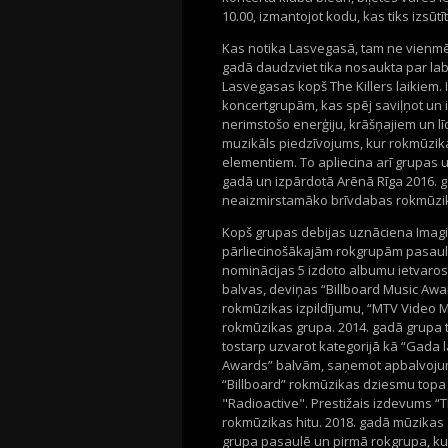
10.00, izmantojot kodu, kas tiks izsūtīt
Kas notika Lasvegasā, tam ne vienmēr
gadā daudzviet tika nosaukta par lab
Lasvegasas kopš The Killers laikiem. 
koncertgrupām, kas spēj saviļņot un 
nerimstošo enerģiju, krāšņajiem un l
muzikāls piedzīvojums, kur rokmūzik
elementiem. To apliecina arī grupas 
gadā un izpārdotā Arēnā Rīga 2016. g
neaizmirstamāko brīvdabas rokmūzik
Kopš grupas debijas uznāciena Imagin
pārliecinošākajām rokgrupām pasaul
nominācijas 5 izdoto albumu ietvaros.
balvas, deviņas “Billboard Music A
rokmūzikas izpildījumu, “MTV Video 
rokmūzikas grupa. 2014. gadā grupa 
tostarp uzvarot kategorijā kā “Gada 
Awards” balvām, saņemot apbalvojum
“Billboard” rokmūzikas dziesmu topa 1
"Radioactive". Prestižais izdevums “T
rokmūzikas hitu. 2018. gadā mūzikas
grupa pasaulē un pirmā rokgrupa, ku