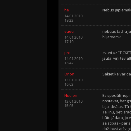
he
Nebus japiemaksa
14.01.2010
19:23
eueu
nebuus tachu j
biljeteem?!
14.01.2010
17:10
pro
zvani uz “TICKET
jautā, viņi tev at
14.01.2010
16:47
Orion
Sakiet,ka var da
13.01.2010
16:03
Nudien
Es speciāli nop
nostāvēt, bet gr
13.01.2010
15:05
bija ideālas. Tā
Tallinu, bet izr
būtu jādara, jo 
saistības - par
daži busi arī vi