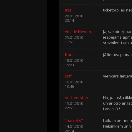
ass
ticketpro jau ned
20.01.2010
20:14
Atbilde Nevetrust
Ja, sakotneji pa
iespejams apmai
25.01.2010
11:51
stavbileti. Ludzu
frantic
jā lietuva pirma 
18.01.2010
19:23
ssff
vienkārši lietuvā 
16.01.2010
13:46
nocheersforus
Ha, palasīju tikk
un ar otro arī la
15.01.2010
22:51
Latvia :D !
"parcelts"
Laikam pec mene
Helsinkiem un v
14.01.2010
20:14