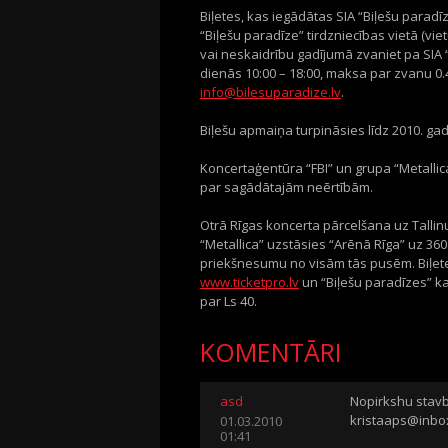
Biļetes, kas iegādātas SIA “Biļešu paradī
“Biļešu paradīze” tirdzniecības vietā (vie
vai neskaidrību gadījumā zvaniet pa SIA 
dienās 10:00 – 18:00, maksa par zvanu 0.48
info@bilesuparadize.lv
.
Biļešu apmaiņa turpināsies līdz 2010. ga
Koncertaģentūra “FBI” un grupa “Metallica
par sagādātajām neērtībām.
Otrā Rīgas koncerta pārcelšana uz Tallinu
“Metallica” uzstāsies “Arēnā Rīga” uz 360
priekšnesumu no visām tās pusēm. Biļet
www.ticketpro.lv
un “Biļešu paradīzes” ka
par Ls 40.
KOMENTĀRI
asd
Nopirkshu stavbi
kristaaps@inbox
01.03.2010
01:41