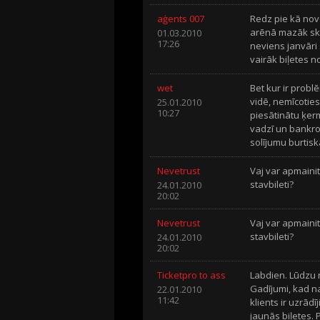
aģents 007
Redz pie kā nove
arēnā mazāk skat
01.03.2010
17:26
neviens janvāri 
vairāk biļetes no
wet
Bet kur ir probl
vidē, nemīcoties
25.01.2010
10:27
piesātinātu ķer
vadzī un bankrot
solījumu burtiska
Nevetrust
Vaj var apmainit
stavbileti?
24.01.2010
20:02
Nevetrust
Vaj var apmainit
stavbileti?
24.01.2010
20:02
Ticketpro to ass
Labdien. Lūdzu 
Gadījumi, kad na
22.01.2010
11:42
klients ir uzrād
jaunās biļetes. 