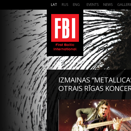
LAT
RUS
ENG
EVENTS
NEWS
GALLERI
IZMAIŅAS “METALLICA
OTRAIS RĪGAS KONCER