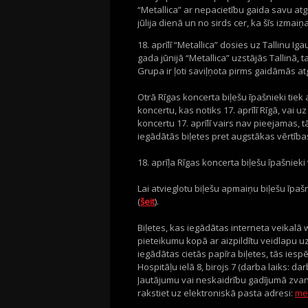
“Metallica” ar nepacietību gaida savu atg
jūlija dienā un no sirds cer, ka šīs izma
18. aprīlī “Metallica” dosies uz Tallinu I
gada jūnijā “Metallica” uzstājās Tallinā, t
Grupa ir ļoti saviļņota pirms gaidāmās at
Otrā Rīgas koncerta biļešu īpašnieki tiek 
koncertu, kas notiks 17. aprīlī Rīgā, vai uz
koncertu 17. aprīlī vairs nav pieejamas, 
iegādātās biļetes pret augstākas vērtīb
18. aprīļa Rīgas koncerta biļešu īpašnieki
Lai atvieglotu biļešu apmaiņu biļešu īpašn
(
šeit
).
Biļetes, kas iegādātas interneta veikalā 
pieteikumu kopā ar aizpildītu veidlapu u
iegādātas cietās papīra biļetes, tās iesp
Hospitāļu ielā 8, birojs 7 (darba laiks: d
Jautājumu vai neskaidrību gadījumā zvani
rakstiet uz elektroniskā pasta adresi:
met