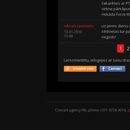
čakarēties ar PT
virkne pārkāpumu,
nekāda Force Ma
niknaiszemnieks
uz pirmo dienu 
sēdvietas tur pa
13.01.2010
11:49
negods!
1
2
Lai komentētu, ielogojies ar savu drau
Concert agency FBI, phone +371
6728 4516
,
i