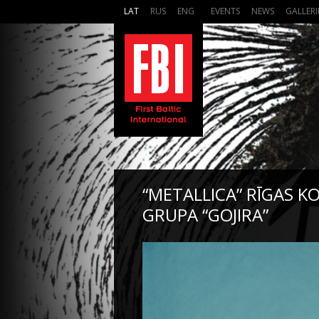
LAT
RUS
ENG
EVENTS
NEWS
GALLERI
“METALLICA” RĪGAS K
GRUPA “GOJIRA”