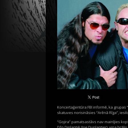
Koncertaģentūra FBI informē, ka grupas “M
skatuves norisināsies “Arēnā Rīga”, iesil
“Gojira” pamatsastāvs nav mainījies kopš
Džo Diplantjē (Joe Duplantier), viņa brālis