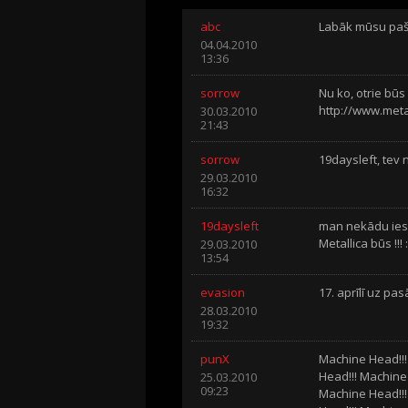
abc
Labāk mūsu paš
04.04.2010
13:36
sorrow
Nu ko, otrie būs
http://www.meta
30.03.2010
21:43
sorrow
19daysleft, tev n
29.03.2010
16:32
19daysleft
man nekādu iesil
Metallica būs !!! :
29.03.2010
13:54
evasion
17. aprīlī uz pas
28.03.2010
19:32
punX
Machine Head!!!
Head!!! Machine
25.03.2010
09:23
Machine Head!!!