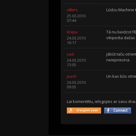
villers
Lūdzu Machine
25.03.2010
07:44
Knipa
Tā nu beidzot FBI
vikipedia dažas 
24.03.2010
16:17
sad
jābūt taču otrie
neiepriecina.
24.03.2010
13:05
punX
Un kas būs otrie 
24.03.2010
09:05
Lai komentētu, ielogojies ar savu drau