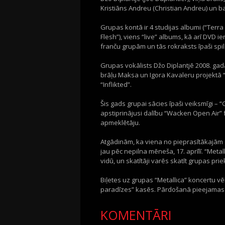
Kristiāns Andreu (Christian Andreu) un ba
Grupas kontā ir 4 studijas albumi (“Terra 
Flesh”), viens “live” albums, kā arī DVD 
franču grupām un tās rokraksts īpaši spi
Grupas vokālists Džo Diplantjē 2008. gadā
brāļu Maksa un Igora Kavaleru projektā
“Inflikted”.
Šis gads grupai sācies īpaši veiksmīgi – “G
apstiprinājusi dalību “Wacken Open Air” f
apmeklētāju.
Atgādinām, ka viena no pieprasītākajām 
jau pēc nepilna mēneša, 17. aprīlī. “Meta
vidū, un skatītāji varēs skatīt grupas 
Biļetes uz grupas “Metallica” koncertu v
paradīzes” kasēs. Pārdošanā pieejamas sē
KOMENTĀRI