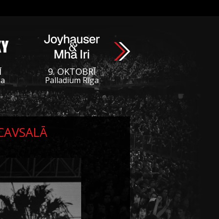
Ī
9. OKTOBRĪ
ga
Palladium Rīga
UCAVSALĀ