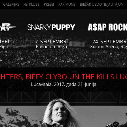
GALERIJAS
FBI KLUBS
PRESEI
PAR MUMS
BIEŽĀK UZDOTIE JAUTĀJUMI
MBRĪ
7. SEPTEMBRĪ
24. SEPTEMBR
Rīga
Palladium Rīga
Xiaomi Arēna, Rī
HTERS, BIFFY CLYRO UN THE KILLS L
Lucavsala, 2017. gada 21. jūnijā