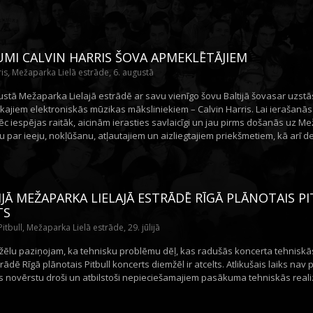
UMI CALVIN HARRIS ŠOVA APMEKLĒTĀJIEM
ris, Mežaparka Lielā estrāde, 6. augustā
gustā Mežaparka Lielajā estrādē ar savu vienīgo šovu Baltijā šovasar uzst
kajiem elektroniskās mūzikas māksliniekiem – Calvin Harris. Lai ierašanās
ēc iespējas raitāk, aicinām ierasties savlaicīgi un jau pirms došanās uz M
u par ieeju, nokļūšanu, atļautajiem un aizliegtajiem priekšmetiem, kā arī d
LIJĀ MEŽAPARKA LIELAJĀ ESTRĀDĒ RĪGĀ PLĀNOTAIS P
TS
itbull, Mežaparka Lielā estrāde, 29. jūlijā
nožēlu paziņojam, ka tehnisku problēmu dēļ, kas radušās koncerta tehniskās
trādē Rīgā plānotais Pitbull koncerts diemžēl ir atcelts. Atlikušais laiks nav
 novērstu droši un atbilstoši nepieciešamajiem pasākuma tehniskās reali