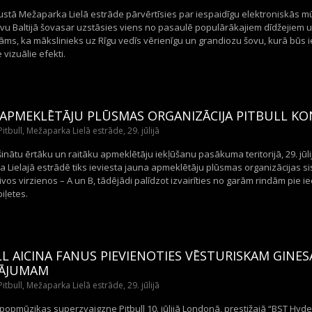
gustā Mežaparka Lielā estrāde pārvērtīsies par iespaidīgu elektroniskās m
ovu Baltijā šovasar uzstāsies viens no pasaulē populārākajiem dīdžejiem u
ms, ka mākslinieks uz Rīgu vedīs vērienīgu un grandiozu šovu, kurā būs iet
 vizuālie efekti.
 APMEKLĒTĀJU PLŪSMAS ORGANIZĀCIJA PITBULL K
itbull, Mežaparka Lielā estrāde, 29. jūlijā
inātu ērtāku un raitāku apmeklētāju iekļūšanu pasākuma teritorijā, 29. jūl
 Lielajā estrādē tiks ieviesta jauna apmeklētāju plūsmas organizācijas s
ivos virzienos – A un B, tādējādi palīdzot izvairīties no garām rindām pie ie
iļetes.
L AICINA FANUS PIEVIENOTIES VĒSTURISKAM GINE
ĀJUMAM
itbull, Mežaparka Lielā estrāde, 29. jūlijā
opmūzikas superzvaigzne Pitbull 10. jūlijā Londonā, prestižajā “BST Hyde 