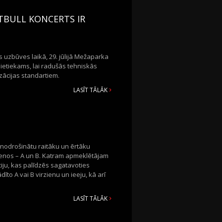
ITBULL KONCERTS IR
 uzbūves laikā, 29. jūlijā Mežaparka
 pietiekams, lai radušās tehniskās
zācijas standartiem.
LASĪT TĀLĀK
i nodrošinātu raitāku un ērtāku
rzienos – A un B. Katram apmeklētājam
ciju, kas palīdzēs sagatavoties
o A vai B virzienu un ieeju, kā arī
LASĪT TĀLĀK