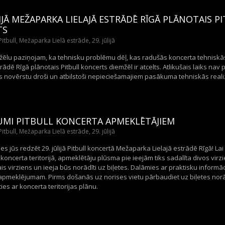
LIJĀ MEŽAPARKA LIELAJĀ ESTRĀDĒ RĪGĀ PLĀNOTAIS P
TS
itbull, Mežaparka Lielā estrāde, 29. jūlijā
nožēlu paziņojam, ka tehnisku problēmu dēļ, kas radušās koncerta tehniskās
trādē Rīgā plānotais Pitbull koncerts diemžēl ir atcelts. Atlikušais laiks nav
 novērstu droši un atbilstoši nepieciešamajiem pasākuma tehniskās reali
KUMI PITBULL KONCERTA APMEKLĒTĀJIEM
itbull, Mežaparka Lielā estrāde, 29. jūlijā
es jūs redzēt 29. jūlijā Pitbull koncertā Mežaparka Lielajā estrādē Rīgā! La
koncerta teritorijā, apmeklētāju plūsma pie ieejām tiks sadalīta divos vi
s virziens un ieeja būs norādīti uz biļetes. Dalāmies ar praktisku informā
apmeklējumam. Pirms došanās uz norises vietu pārbaudiet uz biļetes norādīt
ties ar koncerta teritorijas plānu.