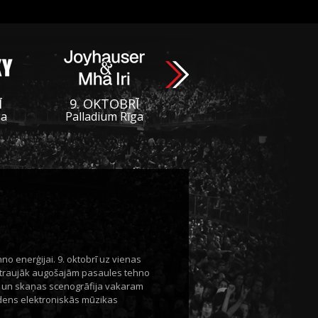
Ī
9. OKTOBRĪ
ga
Palladium Rīga
no enerģijai. 9. oktobrī uz vienas
 straujāk augošajām pasaules tehno
eo un skaņas scenogrāfija vakaram
udens elektroniskās mūzikas