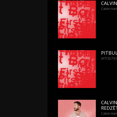
CALVI
Calvin Har
PITBU
(ATCELTS) P
CALVIN
REDZĒT
Calvin Har