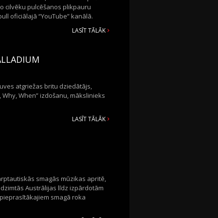
ko cilvēku pulcēšanos plikpauru
ull oficiālajā “YouTube” kanālā.
LASĪT TĀLĀK
ALLADIUM
ves atgriežas britu dziedātājs,
0, Why, When” izdošanu, mākslinieks
LASĪT TĀLĀK
arptautiskās smagās mūzikas apritē,
 dzimtās Austrālijas līdz izpārdotām
ža pieprasītākajiem smagā roka