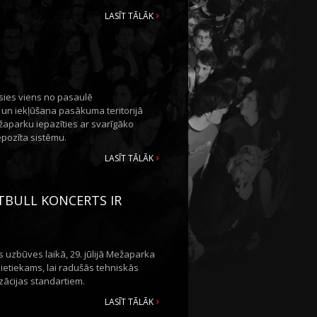
LASĪT TĀLĀK
āsies viens no pasaulē
 un iekļūšana pasākuma teritorijā
ežaparku iepazīties ar svarīgāko
epozīta sistēmu.
LASĪT TĀLĀK
ITBULL KONCERTS IR
 uzbūves laikā, 29. jūlijā Mežaparka
 pietiekams, lai radušās tehniskās
zācijas standartiem.
LASĪT TĀLĀK