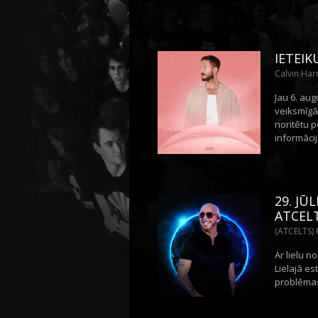
IETEIK
Calvin Har
Jau 6. au
veiksmīgā
noritētu p
informācij
29. JŪ
ATCEL
(ATCELTS) P
Ar lielu 
Lielajā es
problēmas