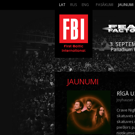
LAT
RUS
ENG
PASĀKUMI
JAUNUMI
3. SEPTE
Palladium 
JAUNUMI
RĪGĀ U
Joyhauser &
Crave Nigh
skatuves 
skatuves 
piešķirs 
notikumie