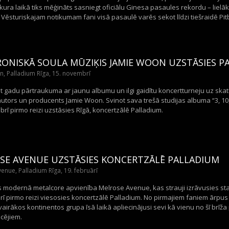
kura laikā tiks mēģināts sasniegt oficiālu Ginesa pasaules rekordu – lielā
 Vēsturiskajam notikumam fani visā pasaulē varēs sekot līdzi tiešraidē Pitb
RONISKĀ SOULA MŪZIĶIS JAMIE WOON UZSTĀSIES P
, Palladium Rīga, 15. novembrī
t gadu pārtraukuma ar jaunu albumu un ilgi gaidītu koncertturneju uz skatu
utors un producents Jamie Woon. Svinot sava trešā studijas albuma “3, 1
rī pirmo reizi uzstāsies Rīgā, koncertzālē Palladium.
SE AVENUE UZSTĀSIES KONCERTZĀLĒ PALLADIUM
enue, Palladium Rīga, 19. februārī
as modernā metalcore apvienība Melrose Avenue, kas strauji izrāvusies st
rī pirmo reizi viesosies koncertzālē Palladium. No pirmajiem faniem ārpus
airākos kontinentos grupa īsā laikā apliecinājusi sevi kā vienu no šī brī
cējiem.