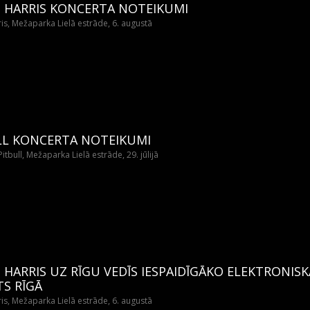
N HARRIS KONCERTA NOTEIKUMI
ris, Mežaparka Lielā estrāde, 6. augustā
LL KONCERTA NOTEIKUMI
itbull, Mežaparka Lielā estrāde, 29. jūlijā
 HARRIS UZ RĪGU VEDĪS IESPAIDĪGĀKO ELEKTRONIS
S RĪGĀ
ris, Mežaparka Lielā estrāde, 6. augustā