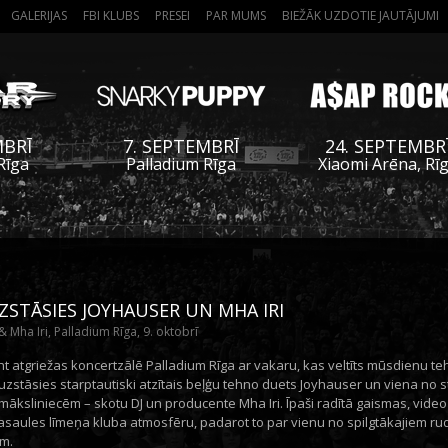
GALERIJAS
FBI KLUBS
PRESEI
PAR MUMS
BIEŽĀK UZDOTIE JAUTĀJUMI
MBRĪ
7. SEPTEMBRĪ
24. SEPTEMBR
Rīga
Palladium Rīga
Xiaomi Arēna, Rī
ZSTĀSIES JOYHAUSER UN MHA IRI
 Mha Iri, Palladium Rīga, 9. oktobrī
t atgriežas koncertzālē Palladium Rīga ar vakaru, kas veltīts mūsdienu teh
uzstāsies starptautiski atzītais beļģu tehno duets Joyhauser un viena no
māksliniecēm – skotu DJ un producente Mha Iri. Īpaši radītā gaismas, vid
pasaules līmeņa kluba atmosfēru, padarot to par vienu no spilgtākajiem r
m.