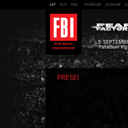
LAT
RUS
ENG
PASĀKUMI
JAUNUMI
G
3. SEPTEMB
Palladium Rīg
PRESEI