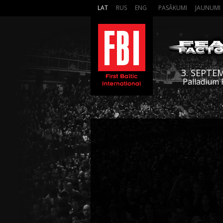
LAT
RUS
ENG
PASĀKUMI
JAUNUMI
3. SEPTE
Palladium 