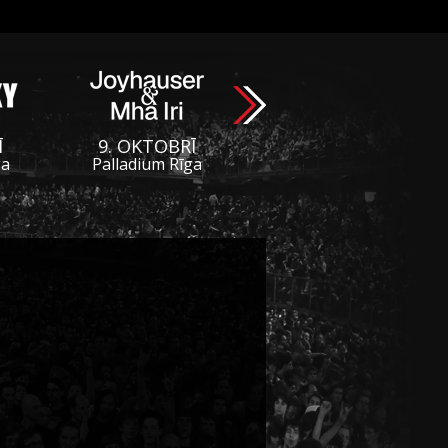
Ī
9. OKTOBRĪ
ga
Palladium Rīga