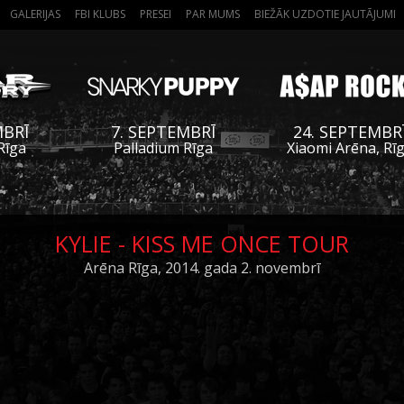
GALERIJAS
FBI KLUBS
PRESEI
PAR MUMS
BIEŽĀK UZDOTIE JAUTĀJUMI
MBRĪ
7. SEPTEMBRĪ
24. SEPTEMBR
Rīga
Palladium Rīga
Xiaomi Arēna, Rī
KYLIE - KISS ME ONCE TOUR
Arēna Rīga, 2014. gada 2. novembrī