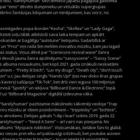
 tēlu. “6arelyhuman” sevī iemieso japāņu pagājušā gadsimta
o par “emo” dēvēto dumpinieku un virtuālās supergrupas
 atbrīvo fantāzijas lidojumam un minējumiem, kas viņi ir, no
esmitgades popa ikonām “Kesha”, “Skrillex” un “Lady Gaga”,
stoti soļu tālāk atbilstoši sava laika tempam un apkārt
skaņām ar bagātīgu “autotune” lietojumu. Sadarbībā ar
un “Proz” viņi rada šim mirklim inovatīvu mūziku, kam jau tagad
as status. Viņus dēvē par “Scenecore revival wave” žanra
kai devuši jaunu žanra apzīmējumu “sassyscene” – “Sassy Scene”
žas albuma nosaukums, bet kopš 2021. gada iznākuši neskaitāmi
miem – “Pretty lil bitch”, “Luv my drugz”, “Death city”, “don’t touch
in” u.c. Jau debijas singls “Hands Up!” (tas nav disko ēras grupas
avers) sašūpoja “Tik-Tok”, bet drīz vien ieguva 100 miljonus
isā “Spotify” un iekļuva “Billboard Dance & Electronic” topā.
 uz “Billboard Magazine” digitālā izdevuma vāka.
 “6arelyhuman” pazīstamie mākslinieki sākotnēji veidoja “Trap
nru mūziku ar citiem pseidonīmiem – “trippitoby” un “bichtoe”,
v atrodams. Debijas gabals “i dip i lean” izdots 2019. gada 22.
arelyhuman” – “Need A Semi” – arī vairs nav pieejama. No
lbums “Myspace Addiction”. Visticamākais, lielākie fani to glabā
iz cieņas pret elku arī paklausīgi izdzēsuši, bet youtube aizvien
ziesma “Faster N Harder” – to var ieteikt kā visspilgtāko