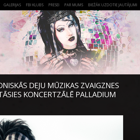
GALERIJAS
FBI KLUBS
PRESEI
PAR MUMS
BIEŽĀK UZDOTIE JAUTĀJUMI
NISKĀS DEJU MŪZIKAS ZVAIGZNES
ĀSIES KONCERTZĀLĒ PALLADIUM