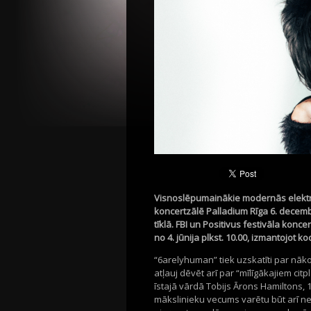
Visnoslēpumainākie modernās elektr
koncertzālē Palladium Rīga 6. decemb
tīklā. FBI un Positivus festivāla konc
no 4. jūnija plkst. 10.00, izmantojot ko
“6arelyhuman” tiek uzskatīti par nāko
atļauj dēvēt arī par “mīlīgākajiem citp
īstajā vārdā Tobijs Ārons Hamiltons, 
mākslinieku vecums varētu būt arī 