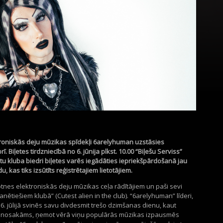
oniskās deju mūzikas spīdekļi 6arelyhuman uzstāsies
rī.
Biļetes tirdzniecībā no 6. jūnija plkst. 10.00 “Biļešu Serviss”
ertu kluba biedri biļetes varēs iegādāties iepriekšpārdošanā jau
du, kas tiks izsūtīts reģistrētajiem lietotājiem.
tnes elektroniskās deju mūzikas ceļa rādītājiem un paši sevi
lanētiešiem klubā” (Cutest alien in the club). “6arelyhuman” līderi,
16. jūlijā svinēs savu divdesmit trešo dzimšanas dienu, kaut
nenosakāms, ņemot vērā viņu populārās mūzikas izpausmēs