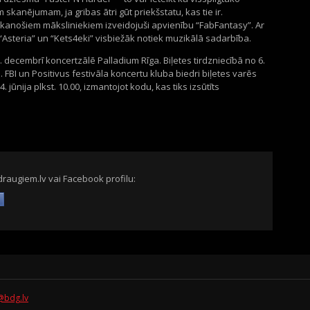
kanējumam, ja gribas ātri gūt priekšstatu, kas tie ir.
 skanošiem māksliniekiem izveidojuši apvienību “FabFantasy”. Ar
“Asteria” un “Kets4eki” visbiežāk notiek muzikālā sadarbība.
. decembrī koncertzālē Palladium Rīga.
Biļetes tirdzniecībā no 6.
lā. FBI un Positivus festivāla koncertu kluba biedri biļetes varēs
jūnija plkst. 10.00, izmantojot kodu, kas tiks izsūtīts
draugiem.lv vai Facebook profilu:
@bdg.lv