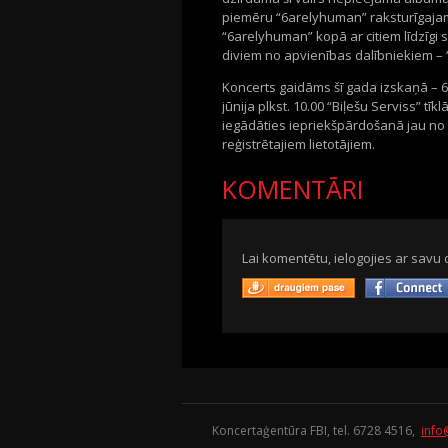
piemēru “6arelyhuman” raksturīgajam s
“6arelyhuman” kopā ar citiem līdzīgi
diviem no apvienības dalībniekiem – 
Koncerts gaidāms šī gada izskaņā – 6
jūnija plkst. 10.00 “Biļešu Serviss” tīk
iegādāties iepriekšpārdošanā jau no 4. 
reģistrētajiem lietotājiem.
KOMENTĀRI
Lai komentētu, ielogojies ar savu 
Koncertaģentūra FBI, tel. 6728 4516,
info