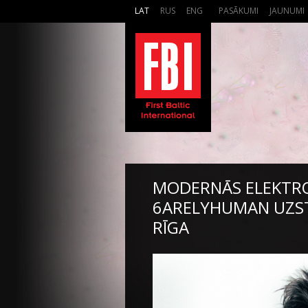
LAT
RUS
ENG
PASĀKUMI
JAUNUMI
MODERNĀS ELEKTRO
6ARELYHUMAN UZST
RĪGA