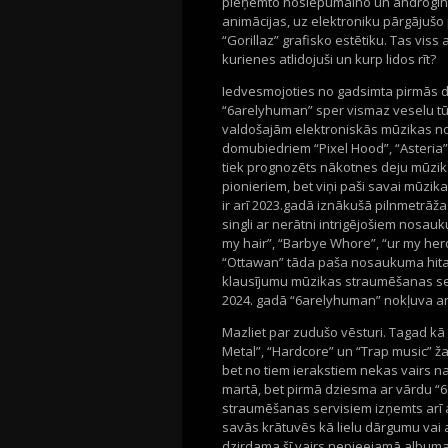
pieņemto noslēpumaino un androgīno
animācijas, uz elektroniku pārgājuš
“Gorillaz” grafisko estētiku. Tas viss
kurienes atlidojuši un kurp lidos rīt?
Iedvesmojoties no gadsimta pirmās d
“6arelyhuman” sper vismaz veselu tūk
valdošajām elektroniskās mūzikas no
domubiedriem “Pixel Hood”, “Asteria” 
tiek prognozēts nākotnes deju mūzik
pionieriem, bet viņi paši savai mūzi
ir arī 2023.gadā iznākušā pilnmetrā
singli ar nerātni intrigējošiem nosauku
my hair”, “Barbye Whore”, “ur my hero
“Ottawan” tāda paša nosaukuma hita k
klausījumu mūzikas straumēšanas serv
2024. gadā “6arelyhuman” nokļuva arī
Mazliet par zudušo vēsturi. Tagad kā
Metal”, “Hardcore” un “Trap music” ža
bet no tiem ierakstiem nekas vairs na
martā, bet pirmā dziesma ar vārdu “6
straumēšanas servisiem izņemts arī a
savās krātuvēs kā lielu dārgumu vai a
dzirdama šī vairs nepieejamā albuma d