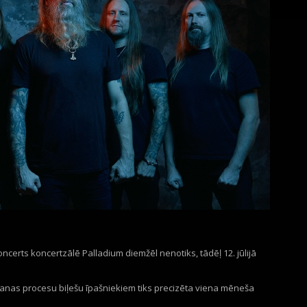
erts koncertzālē Palladium diemžēl nenotiks, tādēļ 12. jūlijā
šanas procesu biļešu īpašniekiem tiks precizēta viena mēneša