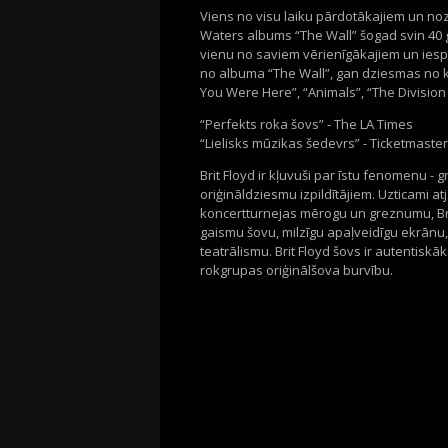
Viens no visu laiku pārdotākajiem un no
Waters albums “The Wall” šogad svin 40 ga
vienu no saviem vērienīgākajiem un iesp
no albuma “The Wall”, gan dziesmas no k
You Were Here”, “Animals”, “The Division
“Perfekts roka šovs” - The LA Times
“Lielisks mūzikas šedevrs” - Ticketmaster
Brit Floyd ir kļuvuši par īstu fenomenu -
oriģināldziesmu izpildītājiem. Uzticami at
koncertturnejas mērogu un greznumu, Brit
gaismu šovu, milzīgu apaļveidīgu ekrānu, 
teatrālismu. Brit Floyd šovs ir autentisk
rokgrupas oriģinālšova burvību.