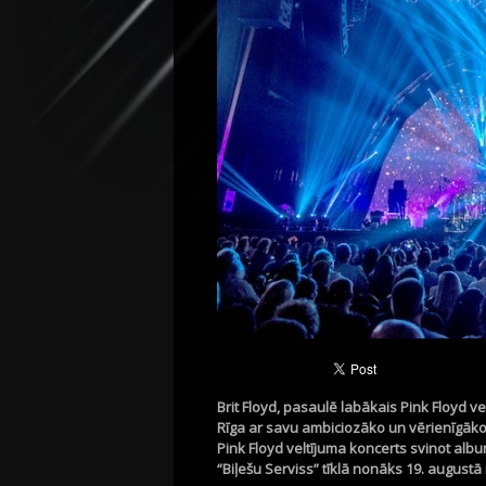
Brit Floyd, pasaulē labākais Pink Floyd v
Rīga ar savu ambiciozāko un vērienīgāko k
Pink Floyd veltījuma koncerts svinot alb
“Biļešu Serviss” tīklā nonāks 19. augustā 