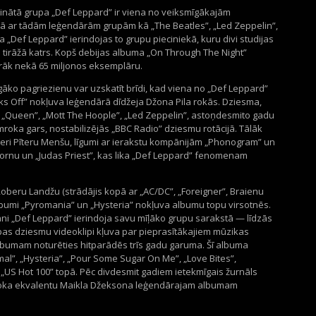
ibinātā grupa „Def Leppard” ir viena no veiksmīgākajām
ā ar tādām leģendārām grupām kā „The Beatles”, „Led Zeppelin”,
a „Def Leppard” ierindojas to grupu pieciniekā, kuru divi studijas
u tirāžā katrs. Kopš debijas albuma „On Through The Night”
irāk nekā 65 miljonos eksemplāru.
ko pagriezienu var uzskatīt brīdi, kad viena no „Def Leppard”
s Off” nokļuva leģendārā dīdžeja Džona Pila rokās. Dziesma,
 „Queen”, „Mott The Hoople”, „Led Zeppelin”, astoņdesmito gadu
oka gars, nostabilizējās „BBC Radio” dziesmu rotācijā. Tālāk
ri Pīteru Menšu, līgumi ar ierakstu kompānijām „Phonogram” un
sbornu un „Judas Priest”, kas lika „Def Leppard” fenomenam
beru Landžu (strādājis kopā ar „AC/DC”, „Foreigner”, Braienu
lbumi „Pyromania” un „Hysteria” nokļuva albumu topu virsotnēs.
ni „Def Leppard” ierindoja savu mīļāko grupu sarakstā — līdzās
pas dziesmu videoklipi kļuva par pieprasītākajiem mūzikas
 albumam noturēties hitparādēs trīs gadu garuma. Šī albuma
l”, „Hysteria”, „Pour Some Sugar On Me”, „Love Bites”,
„US Hot 100” topā. Pēc divdesmit gadiem ietekmīgais žurnāls
roka ekvalentu Maikla Džeksona leģendārajam albumam