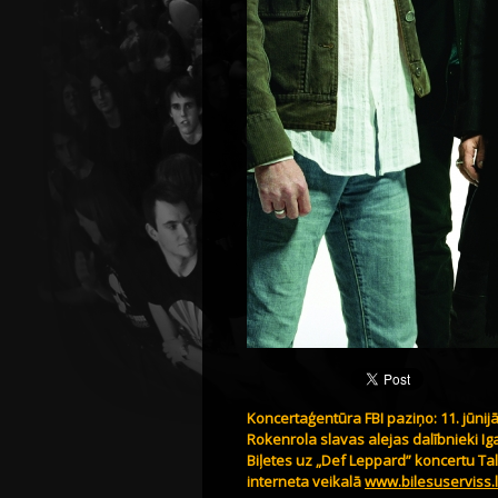
Koncertaģentūra FBI paziņo: 11. jūnij
Rokenrola slavas alejas dalībnieki Iga
Biļetes uz „Def Leppard” koncertu Tal
interneta veikalā
www.bilesuserviss.