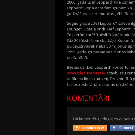
2000. gadā „Def Leppard” tika uzņemt
Leppard” kopā ar tādām grupām kā „KI
godināšanas ceremonijas „VH1 Rock 
Šogad grupa „Def Leppard” izdeva ilg
Lounge”. Dotajā brīdī „Def Leppard”
To pierāda arī 50 pilnībā izpārdotie 
līdz 20 tūkstošiem skatītāju. Kopumā,
pulcējuši vairāk nekā 50 miljonus apm
1995. gadā grupai vienas dienas laikā
un Kanādā.
Biļetes uz „Def Leppard” koncertu ie
www.bilesuserviss.lv
. Stāvbiļešu cen
attāluma līdz skatuvei). Tirdzniecībā p
halles restorānā, uzkodas un dzērien
KOMENTĀRI
Lai komentētu, ielogojies ar savu 