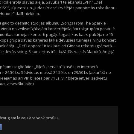
i Rokenrola slavas alejā. Savukārt telekanāls „VH1” „Def
SS”, „Queen” un „Judas Priest” izvēlējās par pirmās roka ikonu
Honour” dalībniekiem.
i gaidīto desmito studijas albumu „Songs From The Sparkle
 ir viena no veiksmīgākajām koncertējošajām rokgrupām pasaulē.
Amerikas turnejas koncerti pagājušogad, kas katrs pulcēja no 15
 kopš grupa savas karjeras laikā devusies turnejās, viņu koncerti
eklētāju. „Def Leppard” ir iekļauti arī Ginesa rekordu grāmatā —
 izdevās sniegt 3 koncertus trīs dažādās valstīs Marokā, Anglijā
spējams iegādāties „Biļešu servisa” kasēs un internetā
a ir 24.50 Ls. Sēdvietas maksā 24.50 Ls un 29.50 Ls (atkarībā no
ieejamas arī VIP biļetes par 74 Ls. VIP biļete ietver: sēdvietu
us, atsevišķu bāru.
draugiem.lv vai Facebook profilu: