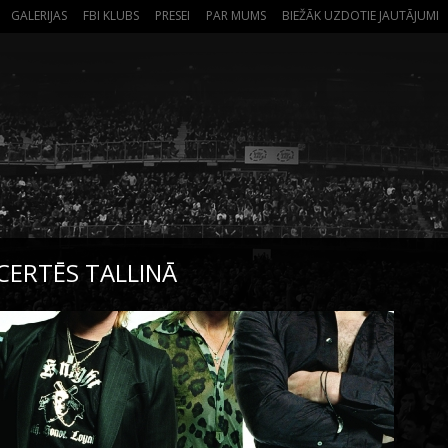
GALERIJAS
FBI KLUBS
PRESEI
PAR MUMS
BIEŽĀK UZDOTIE JAUTĀJUMI
CERTĒS TALLINĀ