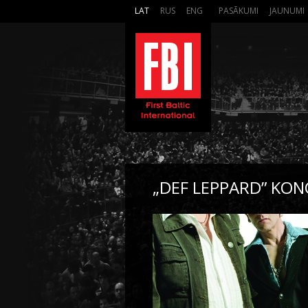
LAT
RUS
ENG
PASĀKUMI
JAUNUMI
„DEF LEPPARD” KON