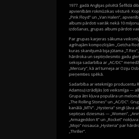
1977. gadā Anglijas pilsētā Šefīldā d
apvienībām rokmūzikas vēsturē. Kop
„Pink Floyd” un „Van Halen”, apvienīb
albumi pārdoti vairāk nekā 10 miljon
izdošanas, grupas albumi pārdoti va
Par grupas karjeras sākuma veiksmīgā
agrīnajām kompozīcijām „Getcha Rock
kuras skanējumā bija jūtama „T.Rex”,
hārdroka un septiņdesmito gadu glemr
sekoja sadarbība ar „AC/DC” menedže
„Mercury”, kā arī turneja ar Oziju O
pieņemties spēkā.
Sadarbība ar ietekmīgo producentu Ro
Adamsu) izrādījās ļoti veiksmīga — a
Grupa ātri kļuva populāra un melomā
„The Rolling Stones” un „AC/DC”. Gru
kanālā „MTV”. „Hysteria” singli ļāva
septiņas dziesmas — „Women”, „Anima
„Armageddon It” un „Rocket” nokļuva 
„Mojo” nosauca „Hysteria” par hārd
„Thriller”.