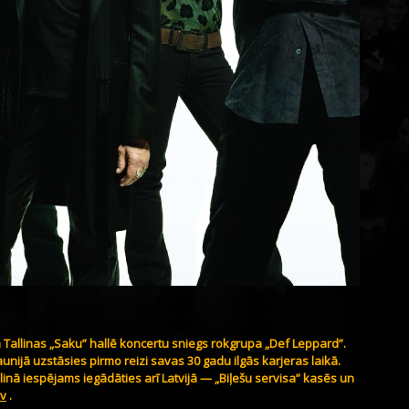
ā Tallinas „Saku” hallē koncertu sniegs rokgrupa „Def Leppard”.
unijā uzstāsies pirmo reizi savas 30 gadu ilgās karjeras laikā.
linā iespējams iegādāties arī Latvijā — „Biļešu servisa” kasēs un
lv
.