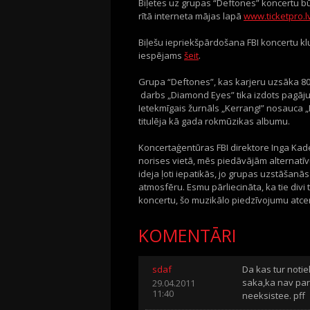
Biļetes uz grupas “Deftones” koncertu bū
rītā interneta mājas lapā
www.ticketpro.l
Biļešu iepriekšpārdošana FBI koncertu k
iespējams
šeit
.
Grupa “Deftones”, kas karjeru uzsāka 80
darbs „Diamond Eyes” tika izdots pagājuš
Ietekmīgais žurnāls „Kerrang!” nosauca 
titulēja kā gada rokmūzikas albumu.
Koncertaģentūras FBI direktore Inga Kade
norises vietā, mēs piedāvājām alternatīvu
ideja ļoti iepatikās, jo grupas uzstāšanās
atmosfēru. Esmu pārliecināta, ka tie divi 
koncertu, šo muzikālo piedzīvojumu atcerē
KOMENTĀRI
sdaf
Da kas tur notiek
saka,ka nav pare
29.04.2011
11:40
neeksistee. pff