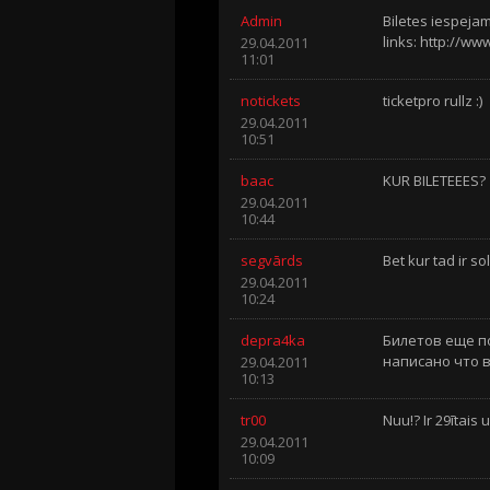
Admin
Biletes iespejam
links: http://ww
29.04.2011
11:01
notickets
ticketpro rullz :)
29.04.2011
10:51
baac
KUR BILETEEES?
29.04.2011
10:44
segvārds
Bet kur tad ir s
29.04.2011
10:24
depra4ka
Билетов еще по
написано что в
29.04.2011
10:13
tr00
Nuu!? Ir 29ītais 
29.04.2011
10:09