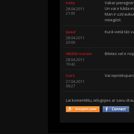
Iveta
Vakar piereģistr
Un vai ir kāda in
28.04.2011
21:05
Man ir uztraukum
neiegūst.
Ijaaa!
Kurā vietā tās v
28.04.2011
20:06
Atbilde Ivaram
Biletes vel ir n
28.04.2011
10:42
Ivars
Vai iepriekspard
27.04.2011
09:27
Lai komentētu, ielogojies ar savu drau