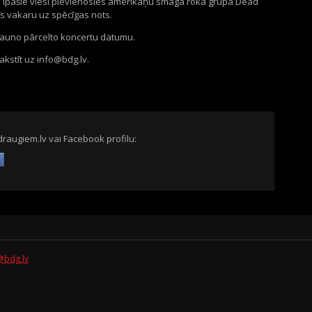
 īpašie viesi pievienosies amerikāņu smagā roka grupa Dead
īs vakaru uz spēcīgas nots.
 jauno pārcelto koncertu datumu.
kstīt uz info@bdg.lv.
draugiem.lv vai Facebook profilu:
@bdg.lv