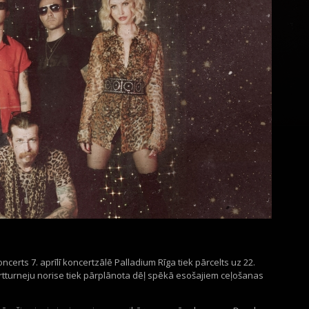
certs 7. aprīlī koncertzālē Palladium Rīga tiek pārcelts uz 22.
tturneju norise tiek pārplānota dēļ spēkā esošajiem ceļošanas