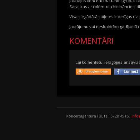
Jaunajos koncertu datumos grupai kā
Sara, kas ar rokenrola himnām iesild
Visas iegādātās biļetes ir derīgas uz
Jautājumu vai neskaidrību gadījumā ra
KOMENTĀRI
Lai komentētu, ielogojies ar savu 
Koncertaģentūra FBI, tel. 6728 4516,
info