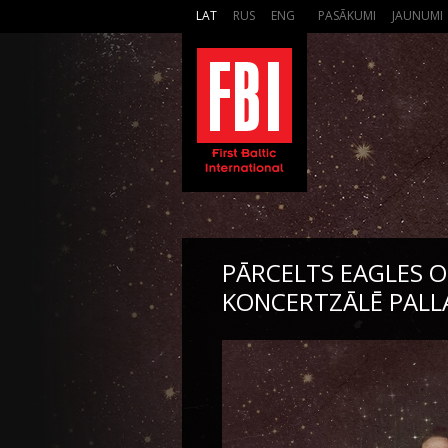
LAT
RUS
ENG
PASĀKUMI
JAUNUMI
PĀRCELTS EAGLES 
KONCERTZĀLĒ PALL