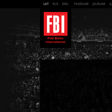
LAT
RUS
ENG
PASĀKUMI
JAUNUMI
G