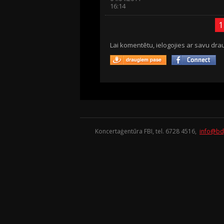
16:14
1
Lai komentētu, ielogojies ar savu drau
Koncertaģentūra FBI, tel. 6728 4516,
info@bd