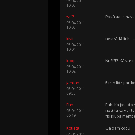
05.04.2011
10:05
wtf?
Pasākums nav a
05.04.2011
10:05
kiviic
nestrādā links...
05.04.2011
10:04
koop
Nu?!?!?! Kā var n
05.04.2011
10:02
jamfan
5 min lidz pard
05.04.2011
09:55
Ehh
Ehh. Ka jau bija 
ne :( ta ka var 
05.04.2011
06:19
fbi kluba memb
Kotleta
Gaidam kodu
04.04.2011