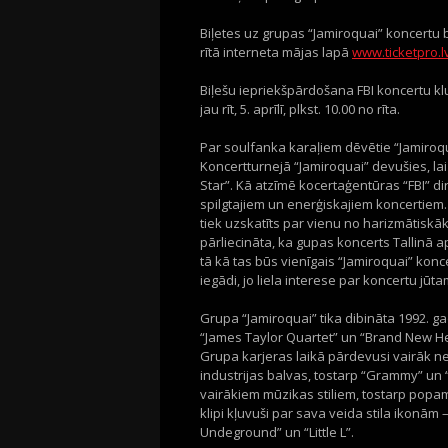
Biļetes uz grupas “Jamiroquai” koncertu b
rītā interneta mājas lapā
www.ticketpro.l
Biļešu iepriekšpārdošana FBI koncertu k
jau rīt, 5. aprīlī, plkst. 10.00 no rīta.
Par soulfanka karaļiem dēvētie “Jamiroqu
Koncertturnejā “Jamiroquai” devušies, la
Star”. Kā atzīmē kocertaģentūras “FBI” di
spilgtajiem un enerģiskajiem koncertiem. 
tiek uzskatīts par vienu no harizmātisk
pārliecināta, ka gupas koncerts Tallinā a
tā kā tas būs vienīgais “Jamiroquai” konce
iegādi, jo liela interese par koncertu jūt
Grupa “Jamiroquai” tika dibināta 1992. ga
“James Taylor Quartet” un “Brand New Hea
Grupa karjeras laikā pārdevusi vairāk n
industrijas balvas, tostarp “Grammy” un 
vairākiem mūzikas stiliem, tostarp popa
klipi kļuvuši par sava veida stila ikonām
Undeground” un “Little L”.