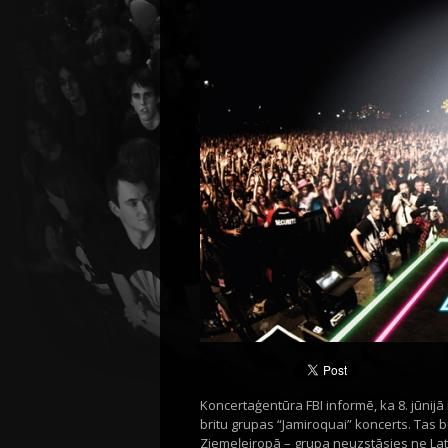
Koncertaģentūra FBI informē, ka 8. jūnijā 
britu grupas “Jamiroquai” koncerts. Tas b
Ziemeļeiropā – grupa neuzstāsies ne Latvi