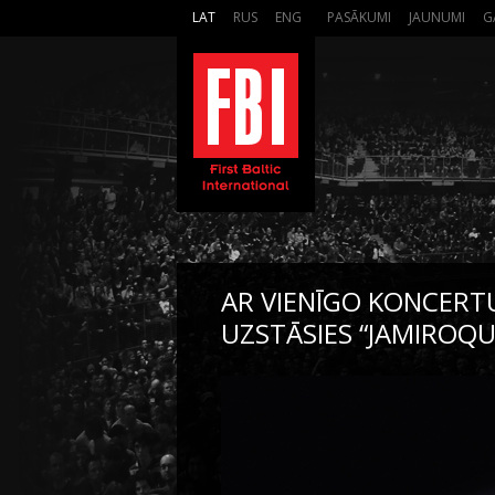
LAT
RUS
ENG
PASĀKUMI
JAUNUMI
G
AR VIENĪGO KONCERTU
UZSTĀSIES “JAMIROQUA