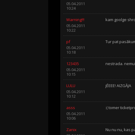
05.04.2011
10:24
Warning!!!
kam goolge shrom
05.04.2011
10:22
pf
Tur pat pasāku
05.04.2011
10:18
123435
nestrada. nemul
05.04.2011
10:15
LULU
jĒEEE! AIZGĀJA
05.04.2011
10:12
asss
:( tomer ticketp
05.04.2011
10:06
Zanix
Nu nu nu, kas p