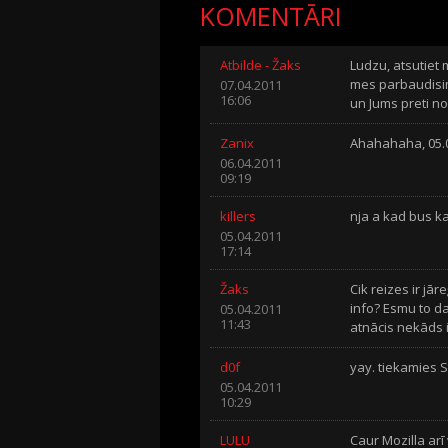
KOMENTĀRI
Atbilde - Žaks
Ludzu, atsutiet
mes parbaudisim 
07.04.2011
16:06
un Jums preti no
Zanix
Ahahahaha, 05.04
06.04.2011
09:19
killers
nja a kad bus ka
05.04.2011
17:14
Žaks
Cik reizes ir jā
info? Esmu to da
05.04.2011
11:43
atnācis nekāds i
d0f
yay. tiekamies S
05.04.2011
10:29
LULU
Caur Mozilla arī v