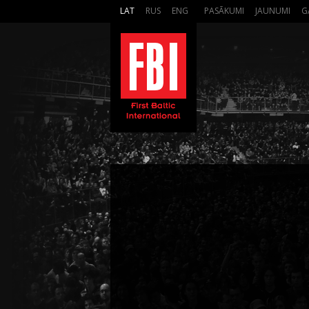
LAT
RUS
ENG
PASĀKUMI
JAUNUMI
G