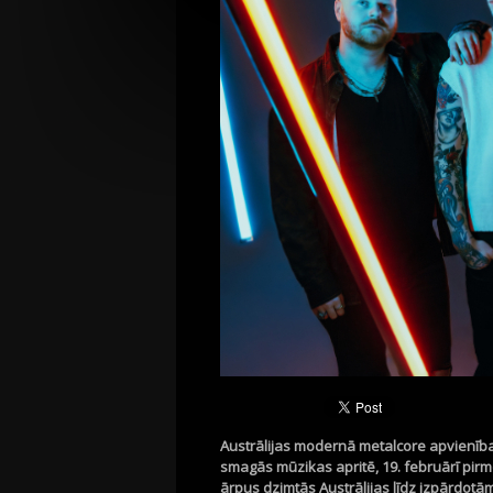
Austrālijas modernā metalcore apvienība
smagās mūzikas apritē, 19. februārī pirm
ārpus dzimtās Austrālijas līdz izpārdotā