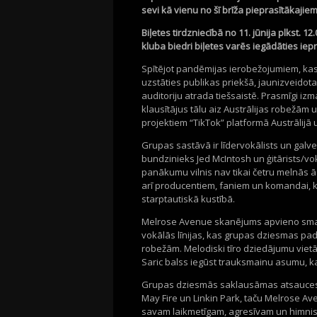
sevi kā vienu no šī brīža pieprasītākaji
Biļetes tirdzniecībā no 11. jūnija plkst. 12
kluba biedri biļetes varēs iegādāties iepr
Spītējot pandēmijas ierobežojumiem, kas
uzstāties publikas priekšā, jaunizveidot
auditoriju atrada tiešsaistē. Prasmīgi izm
klausītājus tālu aiz Austrālijas robežām
projektiem “TikTok” platformā Austrālijā
Grupas sastāvā ir līdervokālists un galve
bundzinieks Jed McIntosh un ģitārists/vo
panākumu vilnis nav tikai četru melnās 
arī producentiem, faniem un komandai, k
starptautiskā kustībā.
Melrose Avenue skanējums apvieno smagu 
vokālās līnijas, kas grupas dziesmas pa
robežām. Melodiski tīro dziedājumu viet
Saric balss iegūst trauksmainu asumu, k
Grupas dziesmās saklausāmas atsauces
May Fire un Linkin Park, taču Melrose Av
savam laikmetīgam, agresīvam un himnisk