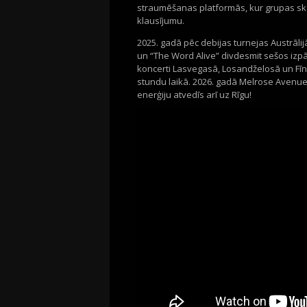
straumēšanas platformās, kur grupas sk
klausījumu.
2025. gadā pēc debijas turnejas Austrālijā
un “The Word Alive” divdesmit sešos izpār
koncerti Lasvegasā, Losandželosā un Fīnik
stundu laikā. 2026. gadā Melrose Avenue
enerģiju atvedīs arī uz Rīgu!