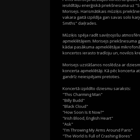
iesildītāju enerģiskā priekšnesuma uz 
Morisejs. Harismātikais mūziķis priekš
vakara gaitā izpildīja gan savas solo ka
Smiths" daiļrades.
Mūziķis spēja radīt saviļņojošu atmosfēru
apmeklētājiem. Morisejs priekšnesuma ga
kādai pasākuma apmeklētājai mikrofonā i
koncertos ierasto tradīciju un, novilcis kr
Morisejs uzstāšanos noslēdza ar dziesmu "
koncerta apmeklētāji. Kā pēc koncerta at
gandrīz neiespējami pretoties.
Koncertā izpildīto dziesmu saraksts:
"This Charming Man"
"Billy Budd"
"Black Cloud"
"How Soon Is It Now?"
"Irish Blood, English Heart"
"Ask"
"I'm Throwing My Arms Around Paris"
"The World Is Full of Crashing Bores"