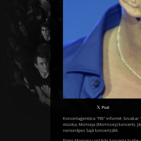
Koncertaģentūra "FBI" informē: šovakar "
mūziķa, Moriseja (Morrissey) koncerts. J
norisinājies šajā koncertzālē.
Pirms Moriseja uzstājās koncerta īpašie v