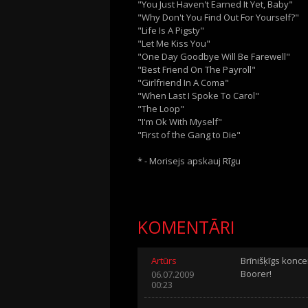
"You Just Haven't Earned It Yet, Baby"
"Why Don't You Find Out For Yourself?"
"Life Is A Pigsty"
"Let Me Kiss You"
"One Day Goodbye Will Be Farewell"
"Best Friend On The Payroll"
"Girlfriend In A Coma"
"When Last I Spoke To Carol"
"The Loop"
"I'm Ok With Myself"
"First of the Gang to Die"
* - Morisejs apskauj Rīgu
KOMENTĀRI
Artūrs
Brīnišķīgs konce
Boorer!
06.07.2009
00:23