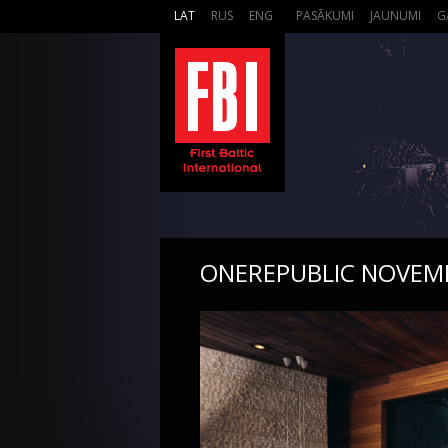
LAT
RUS
ENG
PASĀKUMI
JAUNUMI
G
ONEREPUBLIC NOVEMB