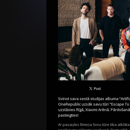
Svinot sava sestā studijas albuma “Arti
OneRepublic uzsāk savu tūri "Escape To 
uzstāsies Rīgā, Xiaomi Arēnā. Pārdošanā
pasteigties!
Ar pasaules līmeņa šovu tūre tika atklāta 