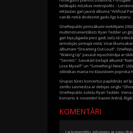
noslēgums plānots Lisabonā, Portugālē. 
lielākajās mūzikas metropolēs – Londonā,
iekļautas gan jaunā albuma “Artificial Par
vairāk nekā divdesmit gadu ilgo karjeru.
OneRepublic pirmsākumi meklējami 2002. g
multiinstrumentālists Ryan Tedder un ģitā
gan bija jāgaida pieci gadi, taču tā izde
ierindojās pirmajā vietā. Visai likumsa
albumam “Dreaming Out Loud”. OneRepubli
“Waking Up” pasauli iepazīstināja ar tā
"Secrets". Savukārt trešajā albumā “Native
Lose Myself" un "Something I Need". Līd
stilistikas maiņa no klasiskiem poproka
Grupas tūres koncertus papildinās arī īp
zenītu sasniedza ar debijas singlu “Ghost
OneRepublic solistu Ryan Tedder. Viena 
koncerts 4. novembrī Xiaomi Arēnā, Rīgā!
KOMENTĀRI
Lai komentētu, ielogojies ar savu drau