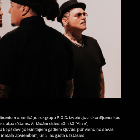
 albumiem amerikāņu rokgrupa P.O.D. izveidojusi skanējumu, kas
zreiz atpazīstams. Ar tādām dziesmām kā “
Alive
”,
pa kopš deviņdesmitajiem gadiem kļuvusi par vienu no savas
metāla apvienībām, un 2. augustā uzstāsies