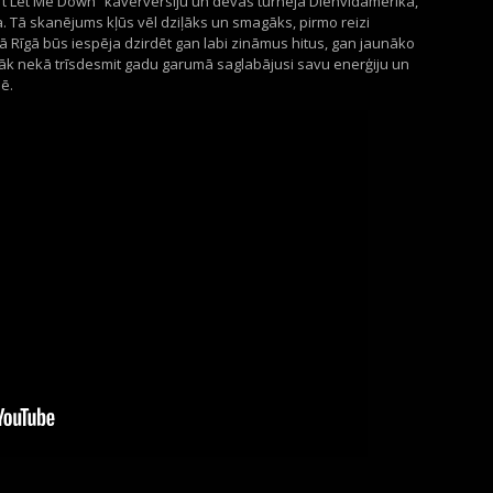
t
Let
Me
Down
”
kaverversiju
un devās turnejā Dienvidamerikā,
a
. T
ā
skanējums kļūs vēl dziļāks un smagāks, pirmo reizi
ā Rīgā būs iespēja dzirdēt gan labi zināmus hitus, gan jaunāko
irāk nekā trīsdesmit gadu garumā saglabājusi savu enerģiju un
ē.