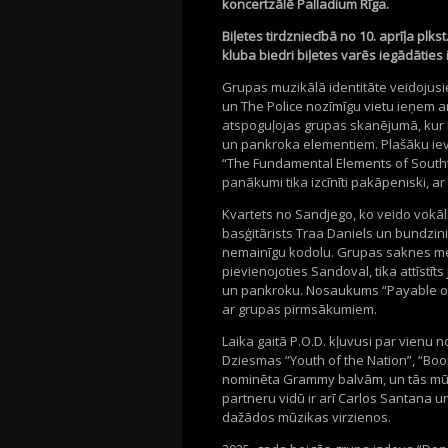
koncertzālē
Palladium
Rīga.
Biļetes tirdzniecībā no
10.
aprīļa
plkst
kluba biedri biļetes varēs iegādāties
Grupas muzikālā identitāte veidojusi
un
The
Police
nozīmīgu vietu ieņem ar
atspoguļojas grupas skanējumā, kur m
un
pankroka
elementiem. Plašāku iev
“
The
Fundamental
Elements
of
South
panākumi tika izcīnīti pakāpeniski, a
Kvartets no Sandjego, ko veido vokāl
basģitārists
Traa
Daniels un bundzin
nemainīgu kodolu. Grupas saknes 
pievienojoties
Sandoval
, tika attīst
un
pankroku
.
Nosaukums “
Payable
o
ar grupas pirmsākumiem.
Laika gaitā P.O.D. kļuvusi par vien
Dziesmas
“
Youth
of
the
Nation
”
,
“
Bo
nominēta
Grammy
balvām, un tās mū
partneru vidū ir arī Carlos
Santana
u
dažādos mūzikas virzienos.