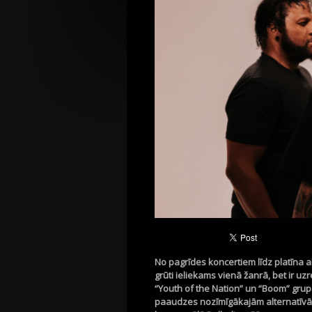
No pagrīdes koncertiem līdz platīna
grūti ieliekams vienā žanrā, bet ir u
“
Youth
of
the
Nation” un “
Boom
” gru
paaudzes nozīmīgākajām alternatīvā 