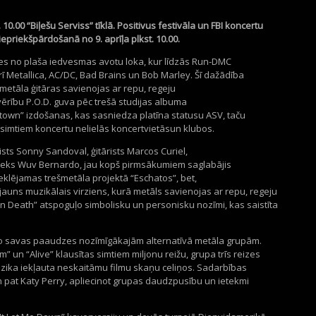
.
10
.00 “Biļešu Serviss” tīklā.
Positivu
s
festivāla un FBI koncertu
iepriekšpārdošan
ā
no
9
.
aprīļ
a plkst.
10
.00.
es no plaša iedvesmas avotu loka, kur līdzās
Run
-DMC
ī Metallica, AC/DC, Bad
Brains
un Bob
Marley
. Šī dažādība
etāla ģitāras savienojas ar repu, regeju
ērību P.O.D. guva pēc trešā studijas albuma
town
” izdošanas, kas sasniedza platīna statusu ASV, taču
r simtiem koncertu nelielās
koncertvietās
un klubos.
ists
Sonny
Sandoval
, ģitārists
Marcos
Curiel
,
ieks
Wuv
Bernardo, jau kopš pirmsākumiem saglabājis
meklējamas
t
rešmet
āla
projektā “
Eschatos
”, bet,
īts jauns muzikālais virziens, kurā metāls savienojas ar repu, regeju
n
Death
” atspoguļo simbolisku un personisku nozīmi, kas saistīta
u no savas paaudzes nozīmīgākajām alternatīvā metāla grupām.
om
”
un
“
Alive
”
klausītas simtiem miljonu reižu, grupa trīs reizes
zika iekļauta neskaitāmu filmu skaņu celiņos. Sadarbības
n
pat
Katy
Perry
, apliecinot grupas daudzpusību un ietekmi