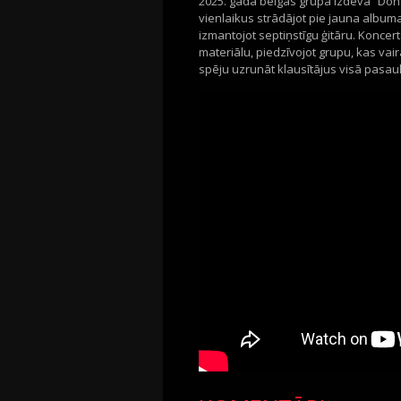
2025.
gada beigās grupa izdeva
“
Don'
vienlaikus strādājot pie jauna album
izmantojot
septiņstīgu
ģitāru. Koncert
materiālu, piedzīvojot grupu, kas va
spēju uzrunāt klausītājus visā pasaul