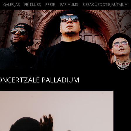
GALERIJAS
FBI KLUBS
PRESEI
PAR MUMS
BIEŽĀK UZDOTIE JAUTĀJUMI
KONCERTZĀLĒ PALLADIUM