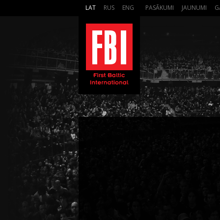
LAT
RUS
ENG
PASĀKUMI
JAUNUMI
G