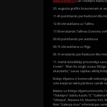
www.ticketpro.lv
un Ticketpro biļešu 
20. augusta grafiks braucienam ar a
11.45 pulcēšanās pie Radisson Blu Hot
12.00 izbraukšana uz Tallinu
17.00 ierašanās Tallinas Dziesmu sv
00.00 pulcēšanās pie autobusa
00.15 izbraukšana uz Rīgu
05.15 ierašanās pie Radisson Blu Hotel
11. martā dziedātājs prezentēja savu
Crown”. “Man šis singls izsauc līdzī
skaņdarbi,” savas sajūtas atklāj Robij
Robijs Viljamss ir komerciāli veiksmīg
solo karjeras laikā pārdevis vairāk n
Biļetes uz Robija Viljamsa koncertu T
“Ticketpro” biļešu kasēs TC “Galleria
“Olimpia”, Maxima XX, Maxima XXX, Rimi
Rimi “Galerija Azur” informācijas cent