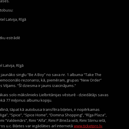
kasēs.
utobusu:
el Latvija, Rīgā
ētku estrādē
 Latvija, Rīgā
 jaunāko singlu “Be A Boy” no sava nr. 1 albuma “Take The
gu emocionālo rezonansi, kā, piemēram, grupas “New Order”
s Viljams. “Šī dziesma ir jauns izaicinājums.”
ākais solo mākslinieks Lielbritānijas vēsturē - dziedātājs savas
ekā 77 miljonus albumu kopiju.
allinā, tāpat kā autobusa transfēra biļetes, ir nopērkamas
 Riga”, “Spice”, “Spice Home”, “Domina Shopping”, “Rīga Plaza”,
 “Valdemārs”, Rimi “Alfa”, Rimi P.Brieža ielā, Rimi Stirnu ielā,
ros u.c. Biļetes var iegādāties arī internetā
www.ticketpro.lv
.