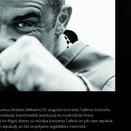
ljamsa (Robbie Williams) 20. augusta koncertu Tallinas Dziesmu
 norīkotā, komfortablā autobusā, ko nodrošinās firma
 no Rīgas doties uz mūziķa koncertu Tallinā un pēc tam atpakaļ.
un atpakaļ), un tās iespējams iegādāties internetā