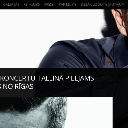
GALERIJAS
FBI KLUBS
PRESEI
PAR MUMS
BIEŽĀK UZDOTIE JAUTĀJUMI
A KONCERTU TALLINĀ PIEEJAMS
 NO RĪGAS