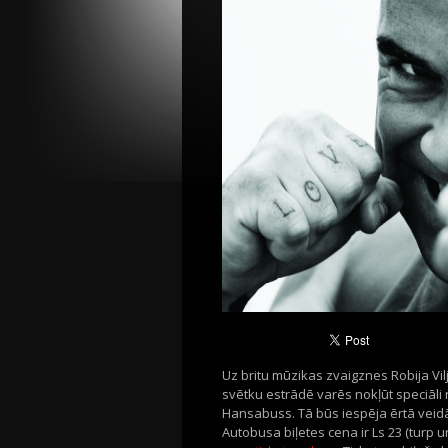
Uz britu mūzikas zvaigznes Robija Vi
svētku estrādē varēs nokļūt speciāli
Hansabuss. Tā būs iespēja ērtā veidā
Autobusa biļetes cena ir Ls 23 (turp 