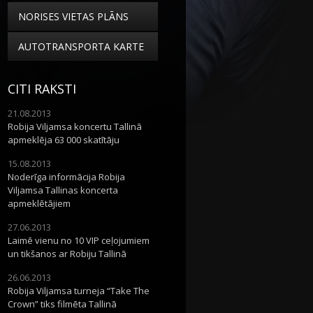
NORISES VIETAS PLĀNS
AUTOTRANSPORTA KARTE
CITI RAKSTI
21.08.2013
Robija Viljamsa koncertu Tallinā
apmeklēja 63 000 skatītāju
15.08.2013
Noderīga informācija Robija
Viljamsa Tallinas koncerta
apmeklētājiem
27.06.2013
Laimē vienu no 10 VIP ceļojumiem
un tikšanos ar Robiju Tallinā
26.06.2013
Robija Viljamsa turneja “Take The
Crown” tiks filmēta Tallinā