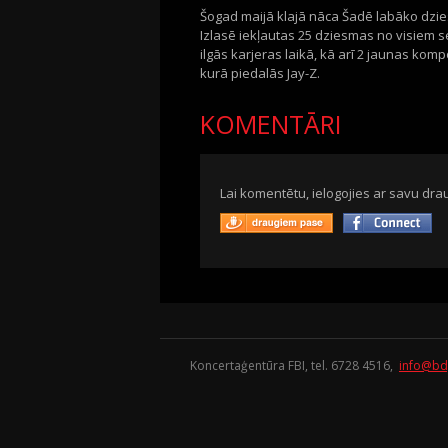
Šogad maijā klajā nāca Šadē labāko dzi
Izlasē iekļautas 25 dziesmas no visiem 
ilgās karjeras laikā, kā arī 2 jaunas kom
kurā piedalās Jay-Z.
KOMENTĀRI
Lai komentētu, ielogojies ar savu drau
Koncertaģentūra FBI, tel. 6728 4516,
info@bd