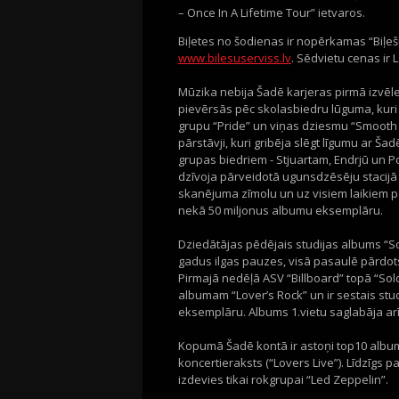
– Once In A Lifetime Tour” ietvaros.
Biļetes no šodienas ir nopērkamas “Biļešu
www.bilesuserviss.lv
. Sēdvietu cenas ir L
Mūzika nebija Šadē karjeras pirmā izvēle
pievērsās pēc skolasbiedru lūguma, kuri 
grupu “Pride” un viņas dziesmu “Smooth
pārstāvji, kuri gribēja slēgt līgumu ar Šadē
grupas biedriem - Stjuartam, Endrjū un Po
dzīvoja pārveidotā ugunsdzēsēju stacijā 
skanējuma zīmolu un uz visiem laikiem pā
nekā 50 miljonus albumu eksemplāru.
Dziedātājas pēdējais studijas albums “So
gadus ilgas pauzes, visā pasaulē pārdot
Pirmajā nedēļā ASV “Billboard” topā “Sol
albumam “Lover’s Rock” un ir sestais stud
eksemplāru. Albums 1.vietu saglabāja ar
Kopumā Šadē kontā ir astoņi top10 albumi 
koncertieraksts (“Lovers Live”). Līdzīgs 
izdevies tikai rokgrupai “Led Zeppelin”.