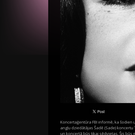
Koncertaģentūra FBI informē, ka šodien 
angļu dziedātājas Šadē (Sade) koncertu T
un koncertā būs tikai sēdvietas. Šis būs 