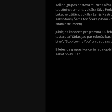
Tallinā grupas sastāvā muzicēs Džozef
taustiņinstrumenti, vokāls), Stīvs Por
Lukather, ģitāra, vokāls), Lenijs Kas
saksofons), Šems fon Šreks (Shem vo
sitaminstrumenti).
Jubilejas koncerta programmā 12. feb
tostarp arī tādas jau par rokmūzikas 
Line”, “Stop Loving You” un daudzas c
Biļetes uz grupas koncertu jau nopē
sākot no 49 EUR.