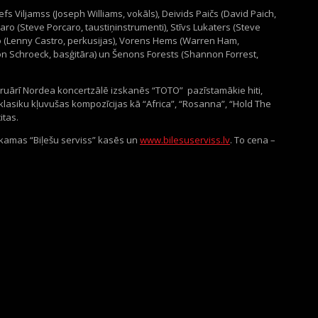
s Viljamss (Joseph Williams, vokāls), Deivids Paičs (David Paich,
karo (Steve Porcaro, taustiņinstrumenti), Stīvs Lukaters (Steve
tro (Lenny Castro, perkusijas), Vorens Hems (Warren Ham,
n Schroeck, basģitāra) un Šenons Forests (Shannon Forrest,
ruārī Nordea koncertzālē izskanēs “TOTO” pazīstamākie hiti,
klasiku kļuvušas kompozīcijas kā “Africa”, “Rosanna”, “Hold The
itas.
rkamas “Biļešu serviss” kasēs un
www.bilesuserviss.lv
. To cena –