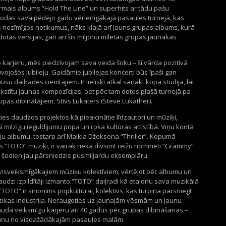
irmais albums “Hold The Line” un superhits ar tādu pašu
odas savā pēdējo gadu vērienīgākajā pasaules turnejā, kas
os nozīmīgos notikumus, nāks klajā arī jauns grupas albums, kurā
otās versijas, gan arī šīs miljonu mīlētās grupas jaunākās
o karjeru, mēs piedzīvojam sava veida šoku – šī vārda pozitīvā
ojošos jubileju. Gaidāmie jubilejas koncerti būs īpaši gan
u daiļrades cienītājiem. Ir lieliski atkal sanākt kopā studijā, lai
kstītu jaunas kompozīcijas, bet pēc tam dotos plašā turnejā pa
upas dibinātājiem, Stīvs Lukaters (Steve Lukather).
ies daudzos projektos kā pieaicinātie līdzautori un mūziķi,
i milzīgu ieguldījumu popa un roka kultūras attīstībā. Viņu kontā
tāju albumu, tostarp arī Maikla Džeksona “Thriller”. Kopumā
es “TOTO” mūziķi, ir vairāk nekā divsimt reižu nominēti “Grammy”
 šodien jau pārsniedzis pusmiljardu eksemplāru.
 visveiksmīgākajiem mūziķu kolektīviem, vērtējot pēc albumu un
dzi izpildītāji izmanto “TOTO” daiļradi kā etalonu sava muzikālā
TOTO” ir sinonīms popkultūrai, kolektīvs, kas turpina pārsniegt
ikas industrija. Neraugoties uz jaunajām vēsmām un jaunu
auda veiksmīgu karjeru arī 40 gadus pēc grupas dibināšanas –
fanu no visdažādākajām pasaules malām.