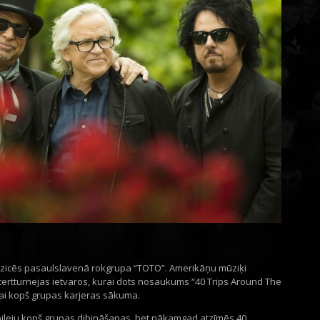
uzicēs pasaulslavenā rokgrupa “TOTO”. Amerikāņu mūziķi
certturnejas ietvaros, kurai dots nosaukums “40 Trips Around The
ejai kopš grupas karjeras sākuma.
bileju kopš grupas dibināšanas, bet nākamgad atzīmēs 40.