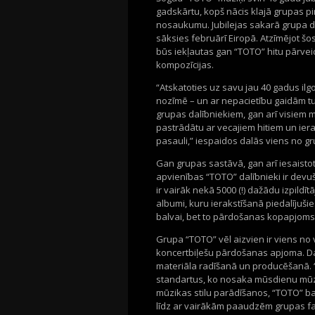
gadskārtu, kopš nācis klajā grupas p
nosaukumu. Jubilejas sakarā grupa d
sāksies februārī Eiropā. Atzīmējot š
būs iekļautas gan “TOTO” hitu pārveid
kompozīcijas.
“Atskatoties uz savu jau 40 gadus ilg
nozīmē – un ar nepacietību gaidām tuv
grupas dalībniekiem, gan arī visiem mūs
pastrādātu ar vecajiem hitiem un iera
pasauli,” iespaidos dalās viens no gr
Gan grupas sastāvā, gan arī iesaistot
apvienības “TOTO” dalībnieki ir devuš
ir vairāk nekā 5000 (!) dažādu izpildī
albumi, kuru ierakstīšanā piedalījuši
balvai, bet to pārdošanas kopapjoms
Grupa “TOTO” vēl aizvien ir viens no
koncertbiļešu pārdošanas apjoma. Dau
materiāla radīšanā un producēšanā. “
standartus, ko nosaka mūsdienu mūz
mūzikas stilu parādīšanos, “TOTO” b
līdz ar vairākām paaudzēm grupas 