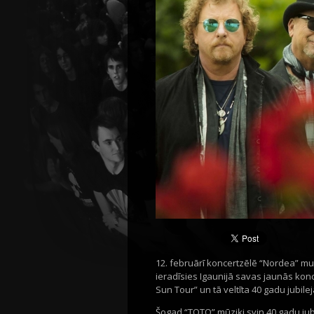
12. februārī koncertzēlē “Nordea” m
ieradīsies Igaunijā savas jaunās kon
Sun Tour” un tā veltīta 40 gadu jubil
Šogad “TOTO” mūziķi svin 40 gadu ju