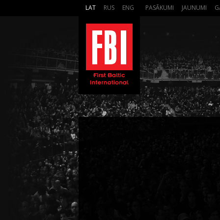
LAT
RUS
ENG
PASĀKUMI
JAUNUMI
G