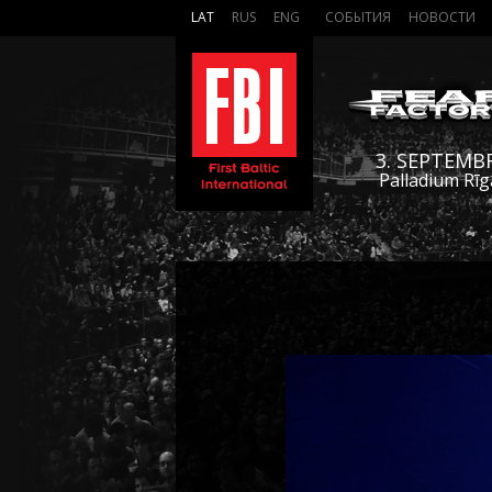
LAT
RUS
ENG
СОБЫТИЯ
НОВОСТИ
3. SEPTEMB
Palladium Rīg