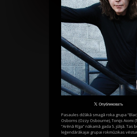
Pasaules dižākā smagā roka grupa “Black
Osborns (Ozzy Osbourne), Tonijs Aiomi (T
“Arēnā Rīga” nākamā gada 5. jūlijā. Tas b
leģendārākajai grupai rokmūzikas vēstu