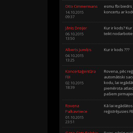
Otto Cimmermans
esmu fbi biedrs
koncertu ar kodu
14.10.2015
09:37
Jānis Dreijer
Kur ir kods? Kur 
teikt nodarbotie
06.10.2015
13:50
Alberts Jumiķis
Kur ir kods ???
04.10.2015
13:25
Koncertaģentūra
Rovena, pēc reģ
FBI
automātiski saņ
kodu, lai iegādā
02.10.2015
18:39
piemērota atlaid
pašiem pirmajiem
Rovena
Kā lai iegādātos
Palkavniece
reģistrējusies FB
01.10.2015
23:51
Gatis-Ģirts Beļskis
Daini, pilnīgi pie