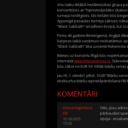
Visu laiku dižākā metālmūzikas grupa paz
koncerttūres ar “hipnotizējošāko skatuvi
turneja noslēgsies, tās tiešām būs beig
Apjomīgā pasaules turneja sāksies nāka
“Black Sabbath” ieradīsies Eiropā, kur izzi
Pirms 46 gadiem Birmingemā, Anglijā dib
karjeras laikā saņēmusi neskaitāmus ap
“Black Sabbath” tika uzņemti Rokenrola s
Biļetes uz koncertu Rīgā būs nopērkamas 
internetā
www.bilesuserviss.lv
. Stāvviet
būs sākot no EUR 59. Vēlāk biļešu cenas 
Jau rīt, 1. oktobrī, plkst. 10.00 “Biļešu se
ekskluzīva biļešu iepriekšpārdošana FBI 
KOMENTĀRI
Koncertaģentūra
Otto, jūsu adre
FBI
pārbaudiet spam/
opcija - iesakam 
15.10.2015
13:36