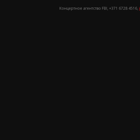
Концертное агентство FBI, +371
6728 4516
,