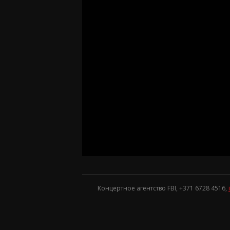
Концертное агентство FBI, +371
6728 4516
,