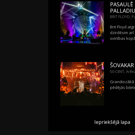
PASAULĒ 
PALLADI
BRIT FLOYD, Pa
Brit Floyd at
dzirdēsim arī
svinības kopā
ŠOVAKAR 
50 CENT, Arēna
Grandiozākā h
pēdējās biļete
Iepriekšējā lapa