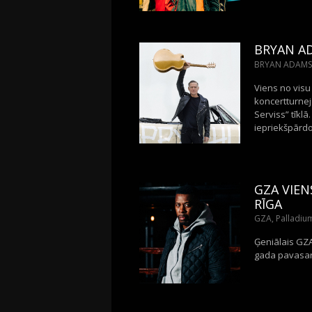
BRYAN AD
BRYAN ADAMS, A
Viens no visu
koncertturnej
Serviss” tīklā
iepriekšpārdoš
GZA VIE
RĪGA
GZA, Palladium
Ģeniālais GZ
gada pavasarī