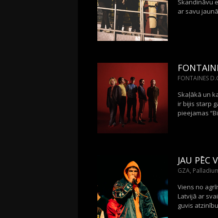
Skandināvu el
ar savu jaunā
FONTAINE
FONTAINES D.C.
Skaļākā un ka
ir bijis starp
pieejamas “Biļ
JAU PĒC 
GZA, Palladium
Viens no agrī
Latvijā ar sv
guvis atzinīb