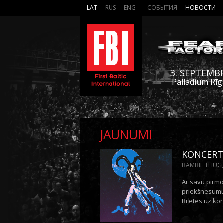
LAT
RUS
ENG
СОБЫТИЯ
НОВОСТИ
3. SEPTEMB
Palladium Rīg
JAUNUMI
KONCERTZ
BAMBIE THUG, 
Ar savu pirmo
priekšnesumu 
Biļetes uz kon