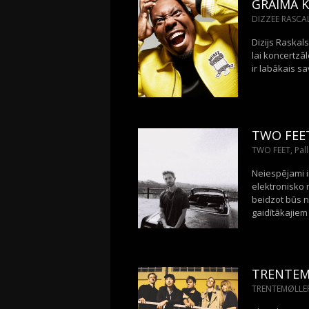
GRAIMA K
DIZZEE RASCAL,
Dizijs Raskals
lai koncertzā
ir labākais sa
TWO FEE
TWO FEET, Palla
Neiespējami i
elektronisko 
beidzot būs n
gaidītākajiem
TRENTEM
TRENTEMØLLER,