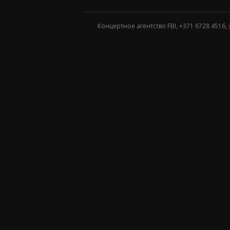
Концертное агентство FBI, +371
6728 4516
,