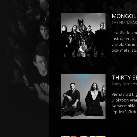
MONGOĻU
THE HU (IZPĀR
Unikāla folkm
instrumentus 
vislielākās im
tikai metālist
THIRTY S
Thirty Seconds
Viena no 21. 
3. oktobrī Arē
Serviss” tīklā
iepriekšpārdoš