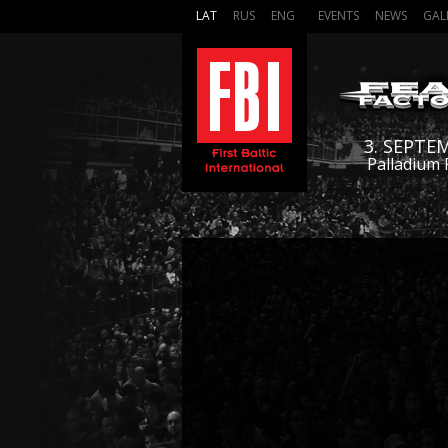
LAT
RUS
ENG
EVENTS
NEWS
GAL
3. SEPTE
Palladium 