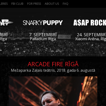
LERIES
FBI CLUB
FOR PRESS
ABOUT US
FAQ
MBRĪ
7. SEPTEMBRĪ
24. SEPTEMBR
Rīga
Palladium Rīga
Xiaomi Arēna, Rī
ARCADE FIRE RĪGĀ
Mežaparka Zaļais teātris, 2018. gada 6. augustā