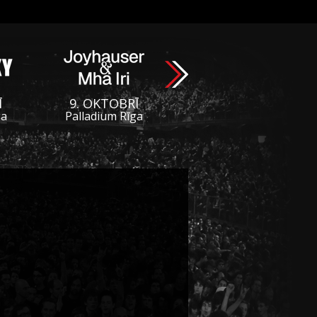
Ī
9. OKTOBRĪ
ga
Palladium Rīga