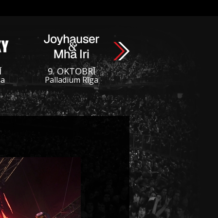
Ī
9. OKTOBRĪ
ga
Palladium Rīga