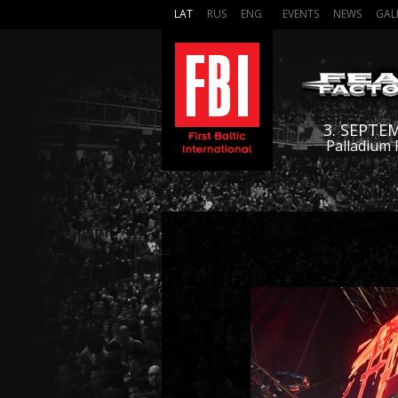
LAT
RUS
ENG
EVENTS
NEWS
GAL
3. SEPTE
Palladium 