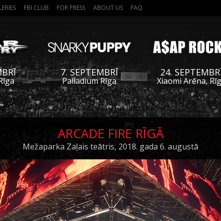
LERIES
FBI CLUB
FOR PRESS
ABOUT US
FAQ
MBRĪ
7. SEPTEMBRĪ
24. SEPTEMBR
Rīga
Palladium Rīga
Xiaomi Arēna, Rī
ARCADE FIRE RĪGĀ
Mežaparka Zaļais teātris, 2018. gada 6. augustā