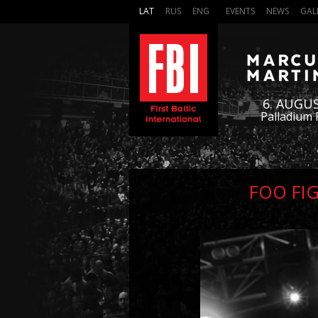
LAT
RUS
ENG
EVENTS
NEWS
GAL
6. AUGU
Palladium 
FOO FIG