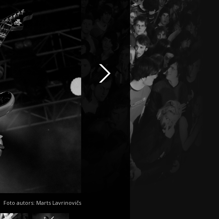
Foto autors: Marts Lavrinovičs