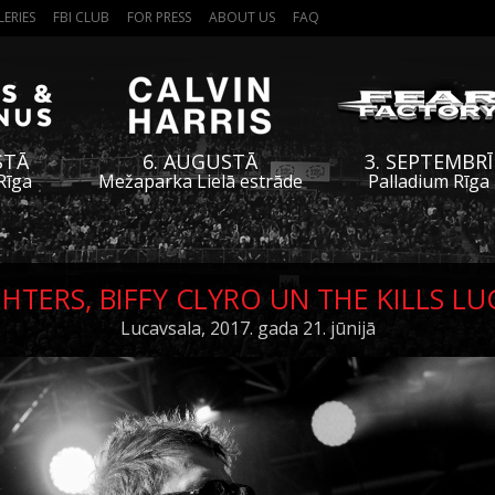
LERIES
FBI CLUB
FOR PRESS
ABOUT US
FAQ
STĀ
6. AUGUSTĀ
3. SEPTEMBRĪ
Rīga
Mežaparka Lielā estrāde
Palladium Rīga
HTERS, BIFFY CLYRO UN THE KILLS L
Lucavsala, 2017. gada 21. jūnijā