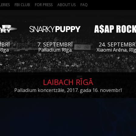
LERIES
FBI CLUB
FOR PRESS
ABOUT US
FAQ
MBRĪ
7. SEPTEMBRĪ
24. SEPTEMBR
Rīga
Palladium Rīga
Xiaomi Arēna, Rī
LAIBACH RĪGĀ
Palladium koncertzāle, 2017. gada 16. novembrī