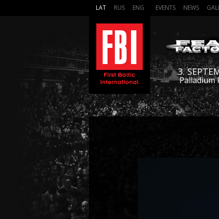
LAT
RUS
ENG
EVENTS
NEWS
GAL
3. SEPTE
Palladium 