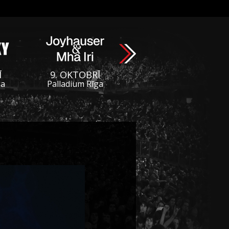
Ī
9. OKTOBRĪ
ga
Palladium Rīga