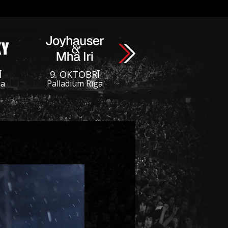
Ī
9. OKTOBRĪ
ga
Palladium Rīga