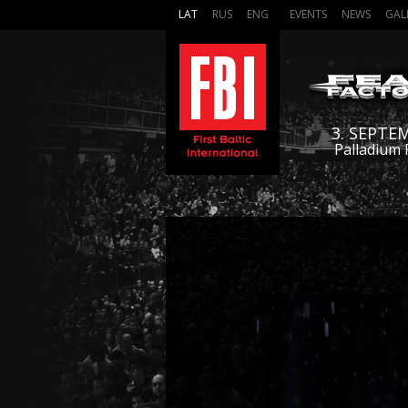
LAT
RUS
ENG
EVENTS
NEWS
GAL
3. SEPTE
Palladium 