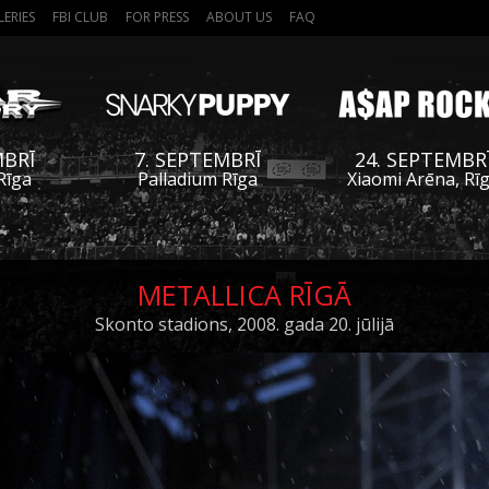
LERIES
FBI CLUB
FOR PRESS
ABOUT US
FAQ
MBRĪ
7. SEPTEMBRĪ
24. SEPTEMBR
Rīga
Palladium Rīga
Xiaomi Arēna, Rī
METALLICA RĪGĀ
Skonto stadions, 2008. gada 20. jūlijā