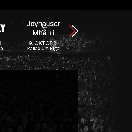
Ī
9. OKTOBRĪ
ga
Palladium Rīga