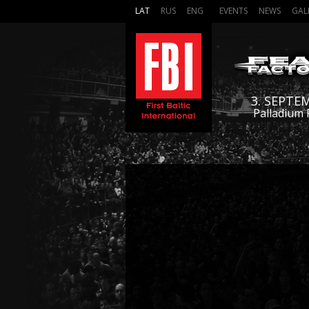
LAT
RUS
ENG
EVENTS
NEWS
GAL
3. SEPTE
Palladium 