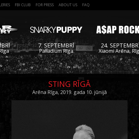
LERIES
FBI CLUB
FOR PRESS
ABOUT US
FAQ
MBRĪ
7. SEPTEMBRĪ
24. SEPTEMBR
Rīga
Palladium Rīga
Xiaomi Arēna, Rī
STING RĪGĀ
Arēna Rīga, 2019. gada 10. jūnijā