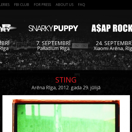
LERIES
FBI CLUB
FOR PRESS
ABOUT US
FAQ
MBRĪ
7. SEPTEMBRĪ
24. SEPTEMBR
Rīga
Palladium Rīga
Xiaomi Arēna, Rī
STING
Arēna Rīga, 2012. gada 29. jūlijā