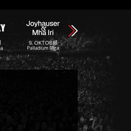
Ī
9. OKTOBRĪ
ga
Palladium Rīga