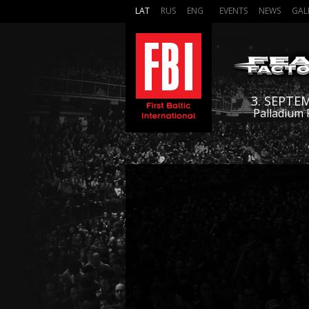
LAT
RUS
ENG
EVENTS
NEWS
GAL
3. SEPTE
Palladium 