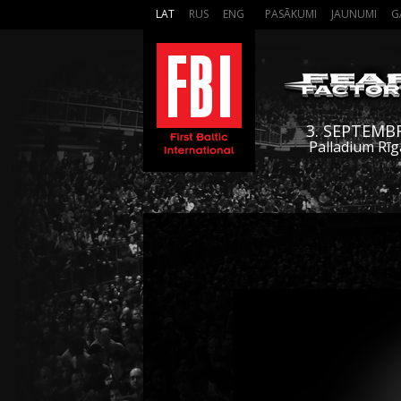
LAT
RUS
ENG
PASĀKUMI
JAUNUMI
G
3. SEPTEMB
Palladium Rīg