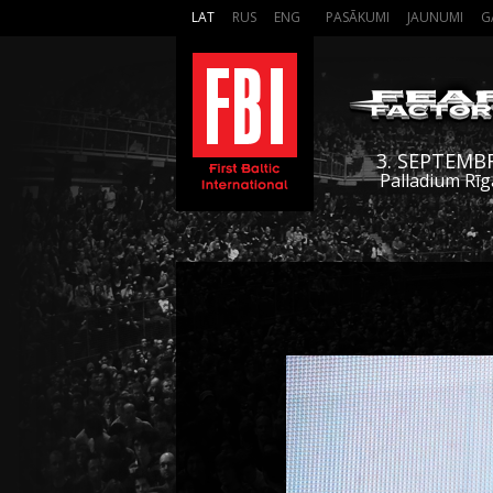
LAT
RUS
ENG
PASĀKUMI
JAUNUMI
G
3. SEPTEMB
Palladium Rīg