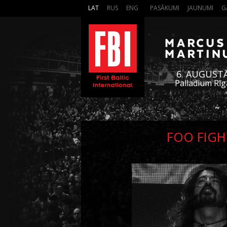
LAT
RUS
ENG
PASĀKUMI
JAUNUMI
G
6. AUGUST
Palladium Rīg
FOO FIGH