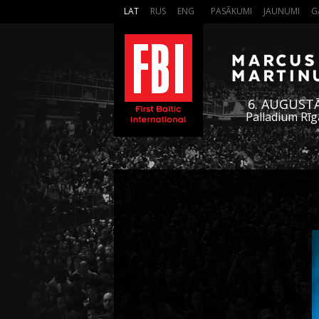
LAT
RUS
ENG
PASĀKUMI
JAUNUMI
G
6. AUGUST
Palladium Rīg