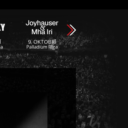
Ī
9. OKTOBRĪ
ga
Palladium Rīga