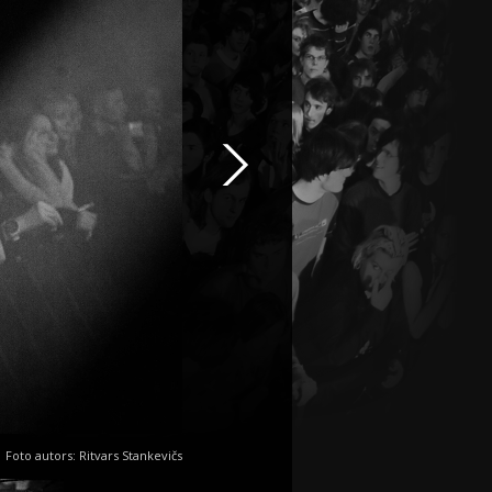
Foto autors: Ritvars Stankevičs