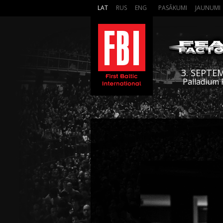
LAT
RUS
ENG
PASĀKUMI
JAUNUMI
3. SEPTE
Palladium 