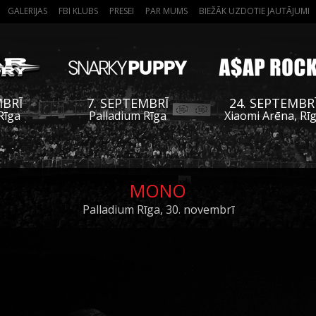
GALERIJAS
FBI KLUBS
PRESEI
PAR MUMS
BIEŽĀK UZDOTIE JAUTĀJUMI
MBRĪ
7. SEPTEMBRĪ
24. SEPTEMBR
Rīga
Palladium Rīga
Xiaomi Arēna, Rī
MONO
Palladium Rīga, 30. novembrī