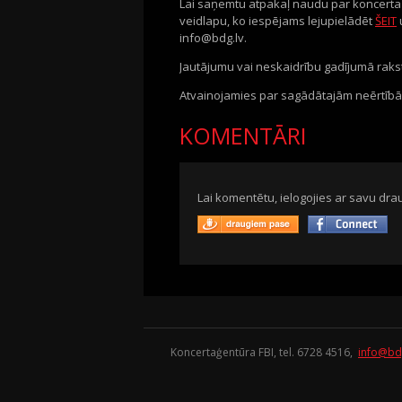
Lai saņemtu atpakaļ naudu par koncerta b
veidlapu, ko iespējams lejupielādēt
ŠEIT
info@bdg.lv.
Jautājumu vai neskaidrību gadījumā rakst
Atvainojamies par sagādātajām neērtībām 
KOMENTĀRI
Lai komentētu, ielogojies ar savu drau
Koncertaģentūra FBI, tel. 6728 4516,
info@bd