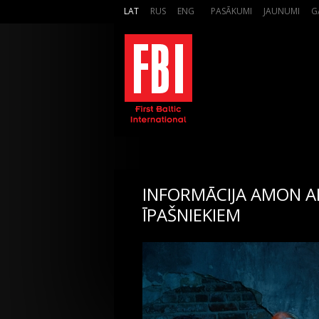
LAT
RUS
ENG
PASĀKUMI
JAUNUMI
G
INFORMĀCIJA AMON 
ĪPAŠNIEKIEM