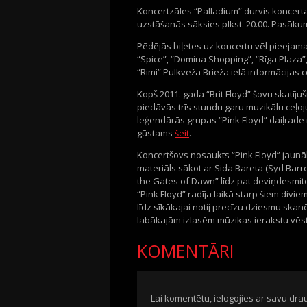
Koncertzāles “Palladium” durvis koncerta 
uzstāšanās sāksies plkst. 20.00. Pasākum
Pēdējās biļetes uz koncertu vēl pieejam
“Spice”, “Domina Shopping”, “Rīga Plaza”,
“Rimi” Pulkveža Brieža ielā informācijas ce
Kopš 2011. gada “Brit Floyd” šovu skatījuš
piedāvās trīs stundu garu muzikālu ceļoj
leģendārās grupas “Pink Floyd” daiļrade 
gūstams
šeit
.
Koncertšovs nosaukts “Pink Floyd” jaunāk
materiāls sākot ar Sida Bareta (Syd Bar
the Gates of Dawn” līdz pat deviņdesmito g
“Pink Floyd” radīja laikā starp šiem div
līdz sīkākajai notij precīzu dziesmu skanē
labākajām izlasēm mūzikas ierakstu vēs
KOMENTĀRI
Lai komentētu, ielogojies ar savu drau