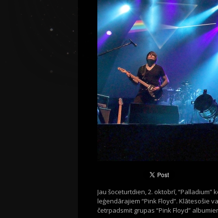
Jau šoceturtdien, 2. oktobrī, “Palladium” k
leģendārajiem “Pink Floyd”. Klātesošie v
četrpadsmit grupas “Pink Floyd” albumie