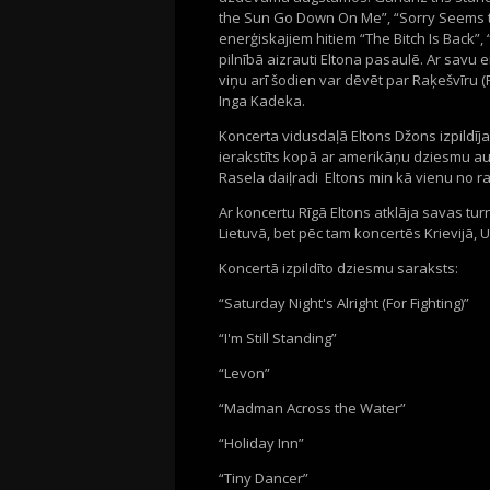
the Sun Go Down On Me”, “Sorry Seems to
enerģiskajiem hitiem “The Bitch Is Back”, 
pilnībā aizrauti Eltona pasaulē. Ar savu
viņu arī šodien var dēvēt par Raķešvīru 
Inga Kadeka.
Koncerta vidusdaļā Eltons Džons izpildīj
ierakstīts kopā ar amerikāņu dziesmu aut
Rasela daiļradi Eltons min kā vienu no
Ar koncertu Rīgā Eltons atklāja savas tu
Lietuvā, bet pēc tam koncertēs Krievijā, 
Koncertā izpildīto dziesmu saraksts:
“Saturday Night's Alright (For Fighting)”
“I'm Still Standing”
“Levon”
“Madman Across the Water”
“Holiday Inn”
“Tiny Dancer”