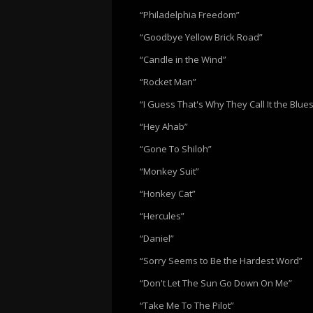
“Philadelphia Freedom”
“Goodbye Yellow Brick Road”
“Candle in the Wind”
“Rocket Man”
“I Guess That's Why They Call It the Blue
“Hey Ahab”
“Gone To Shiloh”
“Monkey Suit”
“Honkey Cat”
“Hercules”
“Daniel”
“Sorry Seems to Be the Hardest Word”
“Don't Let The Sun Go Down On Me”
“Take Me To The Pilot”