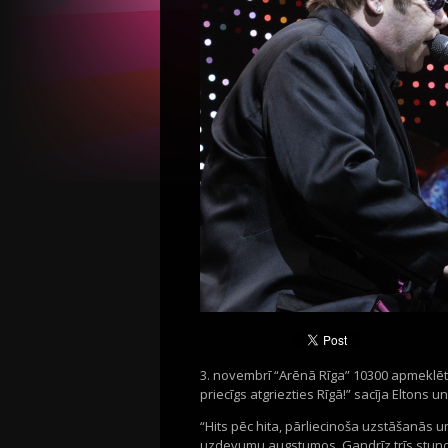
3. novembrī “Arēnā Rīga” 10300 apmeklēt
priecīgs atgriezties Rīgā!” sacīja Eltons
“Hits pēc hita, pārliecinoša uzstāšanās 
uzdevumu augstumos. Gandrīz trīs stund