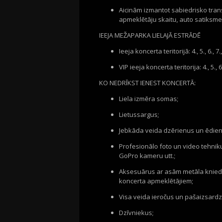
Aicinām izmantot sabiedrisko trans
apmeklētāju skaitu, auto satiksme
IEEJA MEŽAPARKA LIELAJĀ ESTRĀDĒ
Ieeja koncerta teritorijā: 4., 5., 6., 7.
VIP ieeja koncerta teritorija: 4., 5., 6
KO NEDRĪKST IENEST KONCERTĀ:
Liela izmēra somas;
Lietussargus;
Jebkāda veida dzērienus un ēdien
Profesionālo foto un video tehniku
GoPro kameru utt.;
Aksesuārus ar asām metāla kniedē
koncerta apmeklētājiem;
Visa veida ieročus un pašaizsardzī
Dzīvniekus;