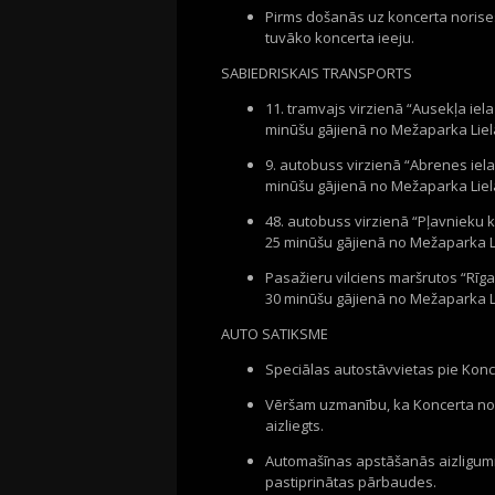
Pirms došanās uz koncerta norises 
tuvāko koncerta ieeju.
SABIEDRISKAIS TRANSPORTS
11. tramvajs virzienā “Ausekļa ie
minūšu gājienā no Mežaparka Liel
9. autobuss virzienā “Abrenes ie
minūšu gājienā no Mežaparka Liel
48. autobuss virzienā “Pļavnieku
25 minūšu gājienā no Mežaparka L
Pasažieru vilciens maršrutos “Rīga
30 minūšu gājienā no Mežaparka L
AUTO SATIKSME
Speciālas autostāvvietas pie Kon
Vēršam uzmanību, ka Koncerta nor
aizliegts.
Automašīnas apstāšanās aizligumi ti
pastiprinātas pārbaudes.