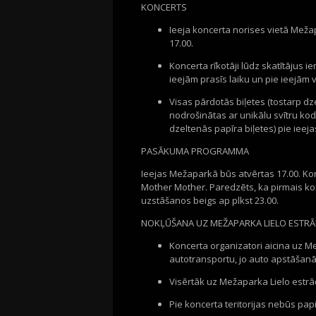
KONCERTS
Ieeja koncerta norises vietā Mežapar
17.00.
Koncerta rīkotāji lūdz skatītājus i
ieejām prasīs laiku un pie ieejām 
Visas pārdotās biļetes (tostarp dz
nodrošinātas ar unikālu svītru kodu
dzeltenās papīra biļetes) pie ieej
PASĀKUMA PROGRAMMA
Ieejas Mežaparkā būs atvērtas 17.00. Ko
Mother Mother. Paredzēts, ka pirmais ko
uzstāšanos beigs ap plkst 23.00.
NOKĻŪŠANA UZ MEŽAPARKA LIELO ESTRĀ
Koncerta organizatori aicina uz Me
autotransportu, jo auto apstāšanā
Visērtāk uz Mežaparka Lielo estrād
Pie koncerta teritorijas nebūs pa