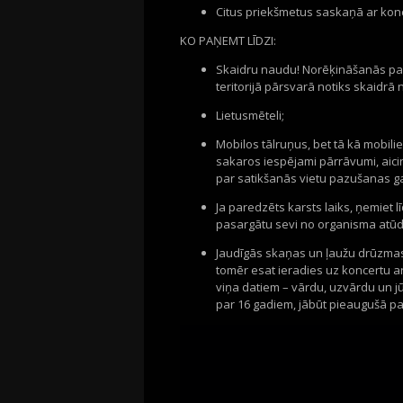
Citus priekšmetus saskaņā ar konc
KO PAŅEMT LĪDZI:
Skaidru naudu! Norēķināšanās par
teritorijā pārsvarā notiks skaidrā
Lietusmēteli;
Mobilos tālruņus, bet tā kā mobilie 
sakaros iespējami pārrāvumi, aici
par satikšanās vietu pazušanas g
Ja paredzēts karsts laiks, ņemiet l
pasargātu sevi no organisma atū
Jaudīgās skaņas un ļaužu drūzmas 
tomēr esat ieradies uz koncertu ar
viņa datiem – vārdu, uzvārdu un jū
par 16 gadiem, jābūt pieaugušā p