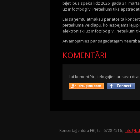
biļeti būs spēkā līdz 2026. gada
31
.
marta
uz
info@bdg.lv
. Pieteikumi tiks apstrādā
Lai saņemtu atmaksu par atceltā koncert
pieteikuma veidlapu, ko iespējams lejup
elektroniski uz
info@bdg.lv
. Pieteikumi t
Atvainojamies par sagādātajām neērtīb
KOMENTĀRI
Lai komentētu, ielogojies ar savu drau
Koncertaģentūra FBI, tel. 6728 4516,
info@bd