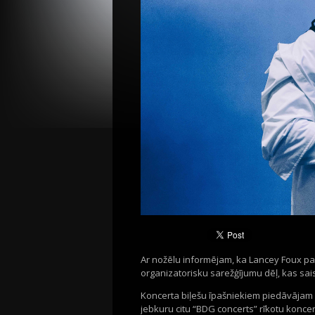
Ar nožēlu informējam, ka
Lancey
Foux
pa
organizatorisku sarežģījumu dēļ, kas sai
Koncerta biļešu īpašniekiem piedāvājam
jebkuru citu “BDG
concerts
” rīkotu konce