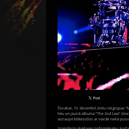
Šovakar, 13. decembrī, britu rokgrupas “M
hitu un jaunā albuma “The 2nd Law” dz
aizraujot klātesošos ar vairāk nekā puso
Grandiozo skatuves noformējumu, kurš pi