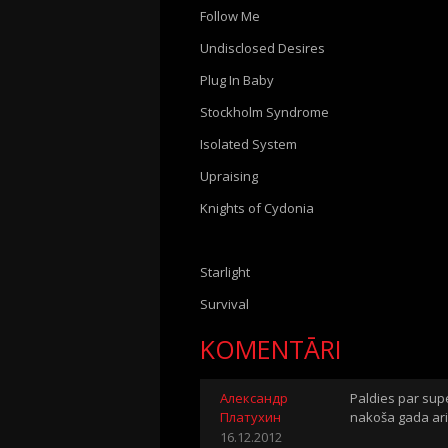
Follow Me
Undisclosed Desires
Plug In Baby
Stockholm Syndrome
Isolated System
Upraising
Knights of Cydonia
Starlight
Survival
KOMENTĀRI
Александр
Paldies par sup
Платухин
nakoša gada ari 
16.12.2012