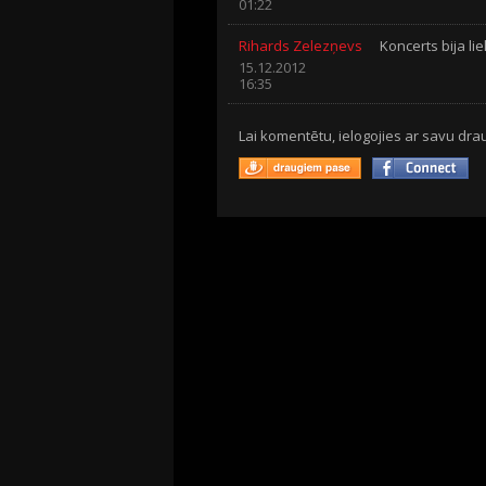
01:22
Rihards Zelezņevs
Koncerts bija liel
15.12.2012
16:35
Lai komentētu, ielogojies ar savu drau